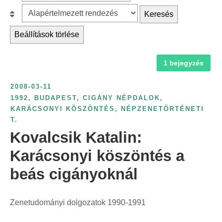
z
r
B
Keresés
ű
c
e
r
Beállítások törlése
h
s
é
f
o
s
1 bejegyzés
o
r
é
r
o
v
2008-03-11
:
l
s
1992
,
BUDAPEST
,
CIGÁNY NÉPDALOK
,
á
KARÁCSONYI KÖSZÖNTÉS
,
NÉPZENETÖRTÉNETI
z
s
T.
á
:
Kovalcsik Katalin:
m
s
Karácsonyi köszöntés a
z
beás cigányoknál
e
r
Zenetudományi dolgozatok 1990-1991
i
n