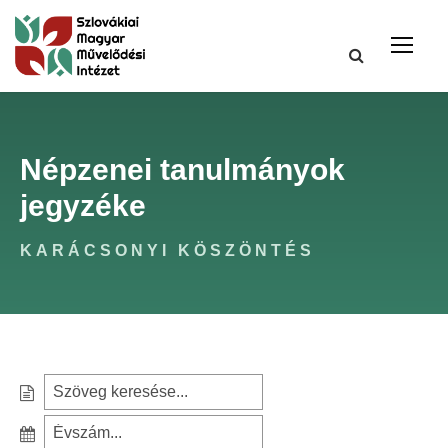
Népzenei tanulmányok
jegyzéke
KARÁCSONYI KÖSZÖNTÉS
S
e
S
a