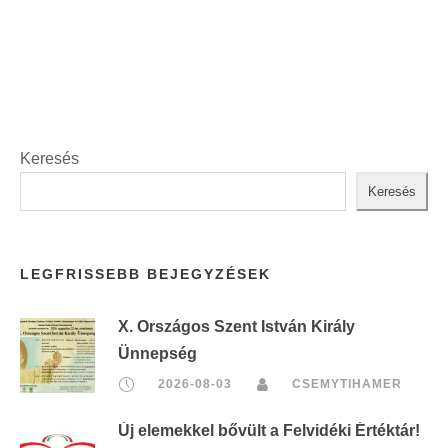
t
:
Keresés
Keresés
LEGFRISSEBB BEJEGYZÉSEK
X. Országos Szent István Király
Ünnepség
2026-08-03
CSEMYTIHAMER
Új elemekkel bővült a Felvidéki Értéktár!