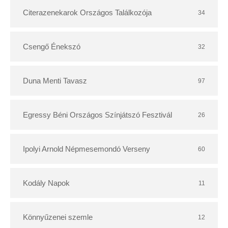
r
Citerazenekarok Országos Találkozója
34
Csengő Énekszó
32
Duna Menti Tavasz
97
Egressy Béni Országos Színjátszó Fesztivál
26
Ipolyi Arnold Népmesemondó Verseny
60
Kodály Napok
11
Könnyűzenei szemle
12