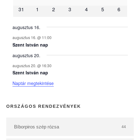
é
31
1
2
3
4
5
6
n
y
augusztus 16.
augusztus 16. @ 11:00
e
Szent István nap
augusztus 20.
k
augusztus 20. @ 16:30
n
Szent István nap
Naptár megtekintése
a
p
ORSZÁGOS RENDEZVÉNYEK
t
Bíborpiros szép rózsa
44
á