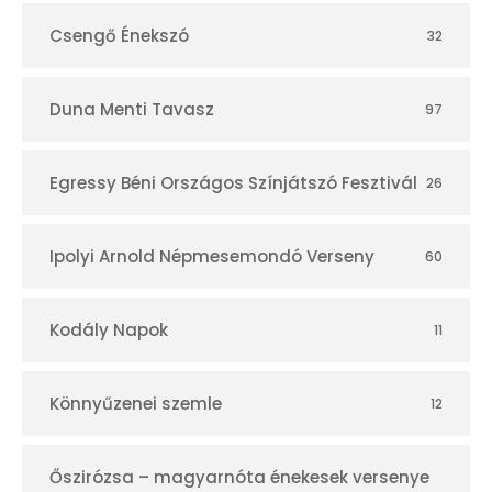
Csengő Énekszó
32
Duna Menti Tavasz
97
Egressy Béni Országos Színjátszó Fesztivál
26
Ipolyi Arnold Népmesemondó Verseny
60
Kodály Napok
11
Könnyűzenei szemle
12
Őszirózsa – magyarnóta énekesek versenye