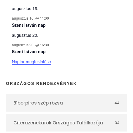
y
augusztus 16.
augusztus 16. @ 11:00
e
Szent István nap
augusztus 20.
k
augusztus 20. @ 16:30
n
Szent István nap
Naptár megtekintése
a
p
ORSZÁGOS RENDEZVÉNYEK
t
Bíborpiros szép rózsa
44
á
r
Citerazenekarok Országos Találkozója
34