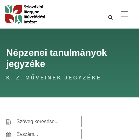
Népzenei tanulmányok
jegyzéke
K. Z. MŰVEINEK JEGYZÉKE
S
e
S
a