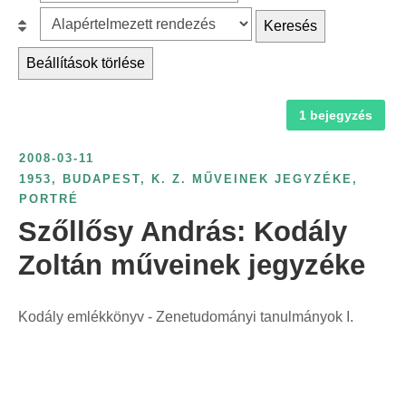
z
r
B
Keresés
ű
c
e
r
Beállítások törlése
h
s
é
f
o
s
1 bejegyzés
o
r
é
r
o
v
2008-03-11
:
l
s
1953
,
BUDAPEST
,
K. Z. MŰVEINEK JEGYZÉKE
,
á
PORTRÉ
z
s
Szőllősy András: Kodály
á
:
m
Zoltán műveinek jegyzéke
s
z
Kodály emlékkönyv - Zenetudományi tanulmányok I.
e
r
i
n