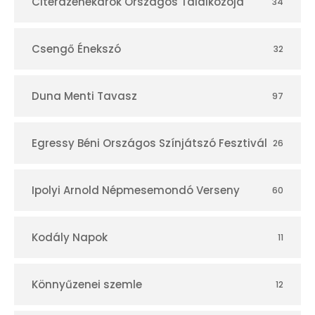
r
Citerazenekarok Országos Találkozója
34
Csengő Énekszó
32
Duna Menti Tavasz
97
Egressy Béni Országos Színjátszó Fesztivál
26
Ipolyi Arnold Népmesemondó Verseny
60
Kodály Napok
11
Könnyűzenei szemle
12