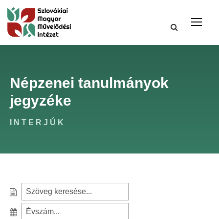
Népzenei tanulmányok
jegyzéke
INTERJÚK
S
e
S
a