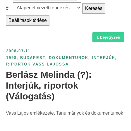
z
r
B
Keresés
ű
c
e
r
Beállítások törlése
h
s
é
f
o
s
1 bejegyzés
o
r
é
r
o
v
2008-03-11
:
l
s
1998
,
BUDAPEST
,
DOKUMENTUNOK
,
INTERJÚK
,
á
RIPORTOK VASS LAJOSSA
z
s
Berlász Melinda (?):
á
:
m
Interjúk, riportok
s
(Válogatás)
z
e
r
Vass Lajos emlékezete. Tanulmányok és dokumentumok
i
n