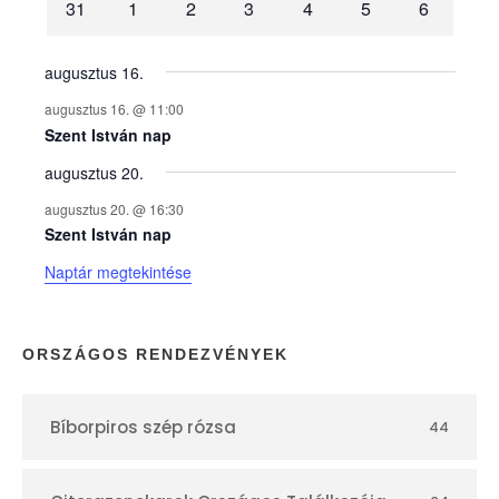
31
1
2
3
4
5
6
n
y
augusztus 16.
augusztus 16. @ 11:00
e
Szent István nap
augusztus 20.
k
augusztus 20. @ 16:30
n
Szent István nap
Naptár megtekintése
a
p
ORSZÁGOS RENDEZVÉNYEK
t
Bíborpiros szép rózsa
44
á