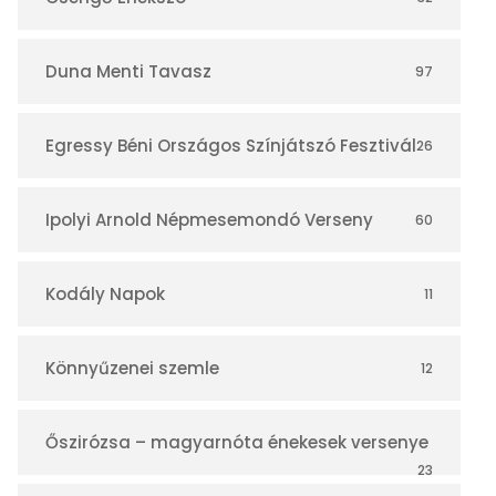
á
r
Duna Menti Tavasz
97
Egressy Béni Országos Színjátszó Fesztivál
26
Ipolyi Arnold Népmesemondó Verseny
60
Kodály Napok
11
Könnyűzenei szemle
12
Őszirózsa – magyarnóta énekesek versenye
23