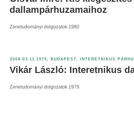
i
dallampárhuzamaihoz
n
t
:
Zenetudományi dolgozatok 1980
2008-03-11
1979
,
BUDAPEST
,
INTERETNIKUS PÁRH
Vikár László: Interetnikus 
Zenetudományi dolgozatok 1979