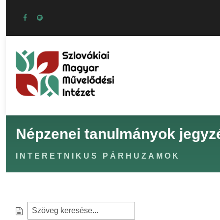
Népzenei tanulmányok jegyz
INTERETNIKUS PÁRHUZAMOK
S