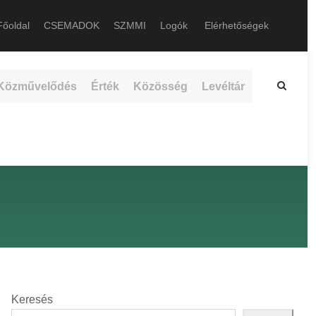
őoldal
CSEMADOK
SZMMI
Logók
Elérhetőségek
Közművelődés
Érték
Közösség
Levéltár
Keresés