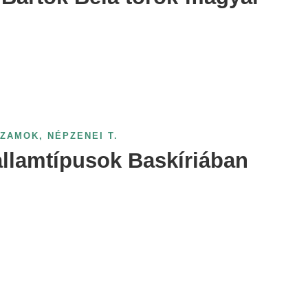
UZAMOK
,
NÉPZENEI T.
dallamtípusok Baskíriában