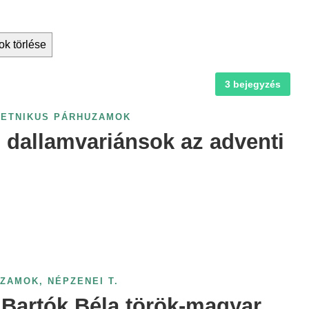
ok törlése
3 bejegyzés
RETNIKUS PÁRHUZAMOK
 dallamvariánsok az adventi
UZAMOK
,
NÉPZENEI T.
s Bartók Béla török-magyar