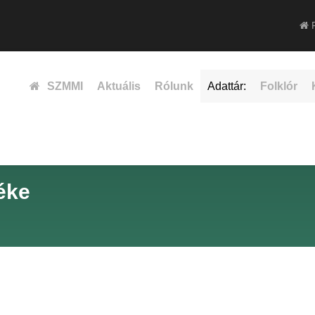
F
SZMMI
Aktuális
Rólunk
Adattár:
Folklór
éke