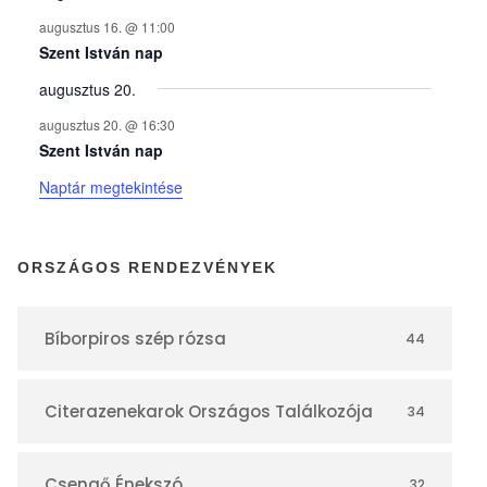
n
augusztus 16. @ 11:00
y
Szent István nap
augusztus 20.
e
augusztus 20. @ 16:30
Szent István nap
k
Naptár megtekintése
n
ORSZÁGOS RENDEZVÉNYEK
a
Bíborpiros szép rózsa
44
p
Citerazenekarok Országos Találkozója
34
t
Csengő Énekszó
32