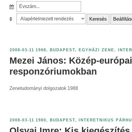
e
S
a
z
r
B
Keresés
Beállítás
ű
c
e
r
h
s
é
f
o
s
o
r
2008-03-11
1988
,
BUDAPEST
,
EGYHÁZI ZENE
,
INTE
é
r
o
Mezei János: Közép-európai
v
:
l
s
responzóriumokban
á
z
s
á
Zenetudományi dolgozatok 1988
:
m
s
z
e
2008-03-11
1980
,
BUDAPEST
,
INTERETNIKUS PÁRH
r
Olsvai Imre: Kis kiegészíté