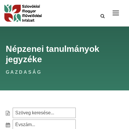
Népzenei tanulmányok
jegyzéke
GAZDASÁG
S
e
S
a