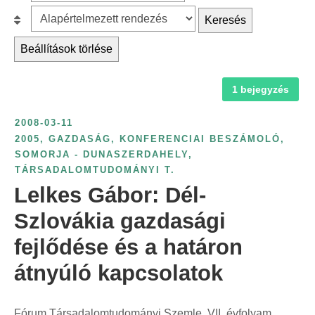
z
r
B
Keresés
ű
c
e
r
Beállítások törlése
h
s
é
f
o
s
1 bejegyzés
o
r
é
r
o
v
2008-03-11
:
l
s
2005
,
GAZDASÁG
,
KONFERENCIAI BESZÁMOLÓ
,
á
SOMORJA - DUNASZERDAHELY
,
z
s
TÁRSADALOMTUDOMÁNYI T.
á
:
Lelkes Gábor: Dél-
m
s
Szlovákia gazdasági
z
fejlődése és a határon
e
átnyúló kapcsolatok
r
i
n
Fórum Társadalomtudományi Szemle, VII. évfolyam,