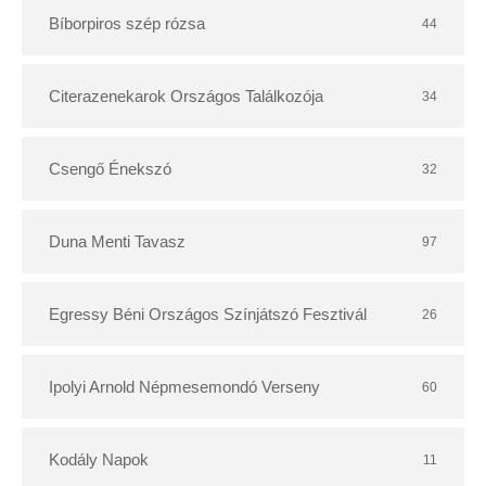
t
Bíborpiros szép rózsa
44
á
r
Citerazenekarok Országos Találkozója
34
Csengő Énekszó
32
Duna Menti Tavasz
97
Egressy Béni Országos Színjátszó Fesztivál
26
Ipolyi Arnold Népmesemondó Verseny
60
Kodály Napok
11