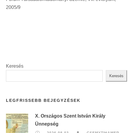
t
2005/9
:
Keresés
Keresés
LEGFRISSEBB BEJEGYZÉSEK
X. Országos Szent István Király
Ünnepség
2026-08-03
CSEMYTIHAMER