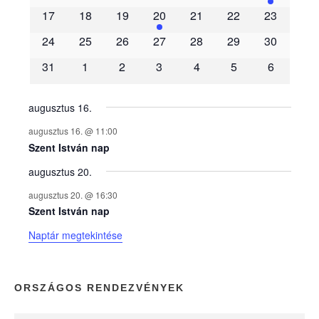
m
17
18
19
20
21
22
23
é
24
25
26
27
28
29
30
31
1
2
3
4
5
6
n
y
augusztus 16.
augusztus 16. @ 11:00
e
Szent István nap
augusztus 20.
k
augusztus 20. @ 16:30
n
Szent István nap
Naptár megtekintése
a
p
ORSZÁGOS RENDEZVÉNYEK