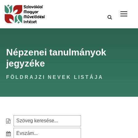
Népzenei tanulmányok
jegyzéke
FÖLDRAJZI NEVEK LISTÁJA
S
e
S
a