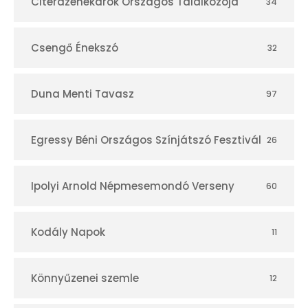
r
Citerazenekarok Országos Találkozója
34
Csengő Énekszó
32
Duna Menti Tavasz
97
Egressy Béni Országos Színjátszó Fesztivál
26
Ipolyi Arnold Népmesemondó Verseny
60
Kodály Napok
11
Könnyűzenei szemle
12