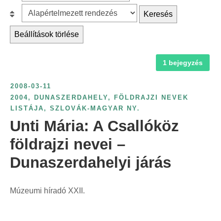
z
r
B
Keresés
ű
c
e
r
Beállítások törlése
h
s
é
f
o
s
1 bejegyzés
o
r
é
r
o
v
2008-03-11
:
l
s
2004
,
DUNASZERDAHELY
,
FÖLDRAJZI NEVEK
á
LISTÁJA
,
SZLOVÁK-MAGYAR NY.
z
s
Unti Mária: A Csallóköz
á
:
m
földrajzi nevei –
s
Dunaszerdahelyi járás
z
e
r
Múzeumi híradó XXII.
i
n