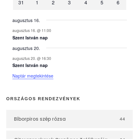
31
1
2
3
4
5
6
n
y
augusztus 16.
augusztus 16. @ 11:00
e
Szent István nap
augusztus 20.
k
augusztus 20. @ 16:30
n
Szent István nap
Naptár megtekintése
a
p
ORSZÁGOS RENDEZVÉNYEK
t
Bíborpiros szép rózsa
44
á