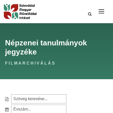
Népzenei tanulmányok
jegyzéke
FILMARCHIVÁLÁS
S
e
S
a