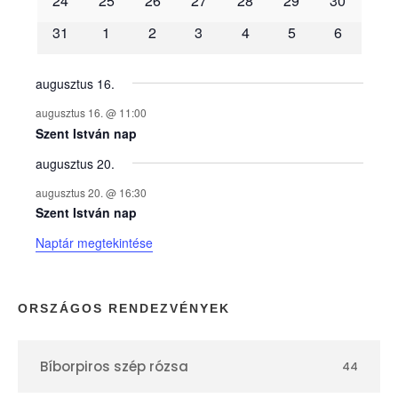
é
24
25
26
27
28
29
30
31
1
2
3
4
5
6
n
y
augusztus 16.
augusztus 16. @ 11:00
e
Szent István nap
augusztus 20.
k
augusztus 20. @ 16:30
n
Szent István nap
Naptár megtekintése
a
p
ORSZÁGOS RENDEZVÉNYEK
t
Bíborpiros szép rózsa
44
á