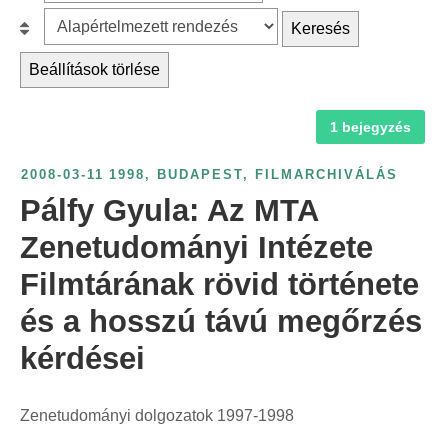
z
r
B
Keresés
ű
c
e
r
Beállítások törlése
h
s
é
f
o
s
1 bejegyzés
o
r
é
r
o
v
2008-03-11
1998
,
BUDAPEST
,
FILMARCHIVÁLÁS
:
l
s
Pálfy Gyula: Az MTA
á
z
s
Zenetudományi Intézete
á
:
Filmtárának rövid története
m
s
és a hosszú távú megőrzés
z
kérdései
e
r
i
Zenetudományi dolgozatok 1997-1998
n