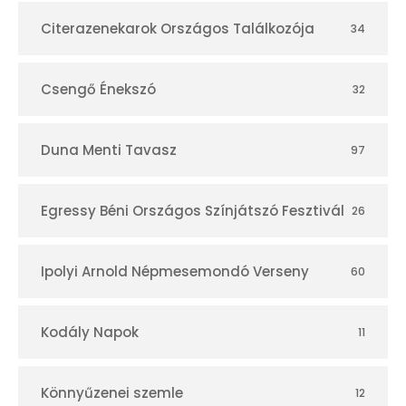
r
Citerazenekarok Országos Találkozója
34
Csengő Énekszó
32
Duna Menti Tavasz
97
Egressy Béni Országos Színjátszó Fesztivál
26
Ipolyi Arnold Népmesemondó Verseny
60
Kodály Napok
11
Könnyűzenei szemle
12