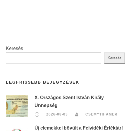
t
:
Keresés
Keresés
LEGFRISSEBB BEJEGYZÉSEK
X. Országos Szent István Király
Ünnepség
2026-08-03
CSEMYTIHAMER
Új elemekkel bővült a Felvidéki Értéktár!