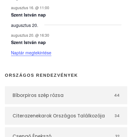
n
augusztus 16. @ 11:00
y
Szent István nap
augusztus 20.
e
augusztus 20. @ 16:30
Szent István nap
k
Naptár megtekintése
n
ORSZÁGOS RENDEZVÉNYEK
a
Bíborpiros szép rózsa
44
p
Citerazenekarok Országos Találkozója
34
t
Csengő Énekszó
32