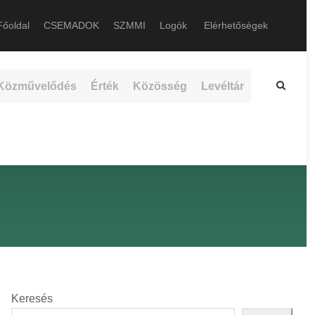
őoldal
CSEMADOK
SZMMI
Logók
Elérhetőségek
Közművelődés
Érték
Közösség
Levéltár
Keresés