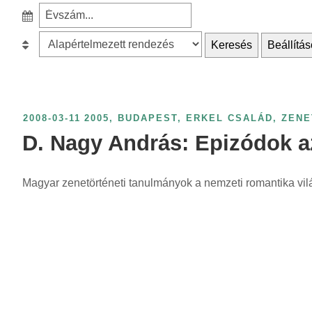
e
S
a
z
r
B
Keresés
Beállítás
ű
c
e
r
h
s
é
f
o
s
o
r
2008-03-11
2005
,
BUDAPEST
,
ERKEL CSALÁD
,
ZENE
é
r
o
D. Nagy András: Epizódok az
v
:
l
s
á
z
Magyar zenetörténeti tanulmányok a nemzeti romantika vil
s
á
:
m
s
z
e
r