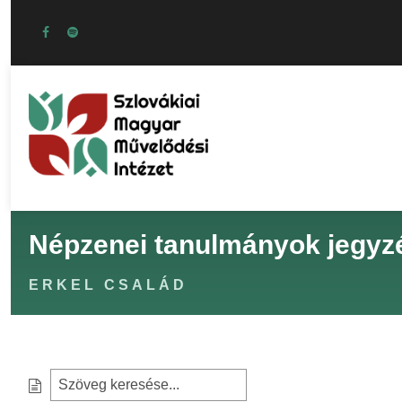
Népzenei tanulmányok jegyz
ERKEL CSALÁD
S