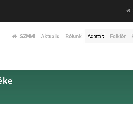
F
SZMMI
Aktuális
Rólunk
Adattár:
Folklór
éke