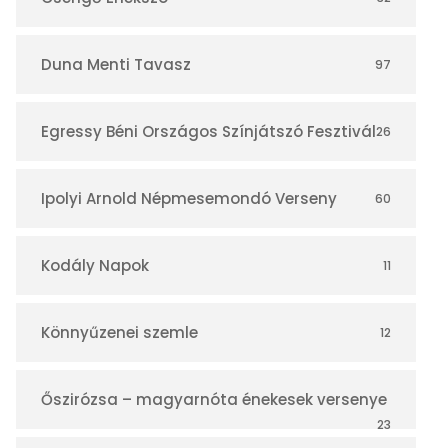
á
r
Duna Menti Tavasz
97
Egressy Béni Országos Színjátszó Fesztivál
26
Ipolyi Arnold Népmesemondó Verseny
60
Kodály Napok
11
Könnyűzenei szemle
12
Őszirózsa – magyarnóta énekesek versenye
23