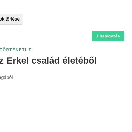
ok törlése
1 bejegyzés
TÖRTÉNETI T.
 Erkel család életéből
ágából