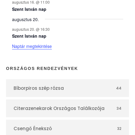
augusztus 16. @ 11:00
e
Szent István nap
augusztus 20.
k
augusztus 20. @ 16:30
n
Szent István nap
Naptár megtekintése
a
p
ORSZÁGOS RENDEZVÉNYEK
t
Bíborpiros szép rózsa
44
á
r
Citerazenekarok Országos Találkozója
34
Csengő Énekszó
32