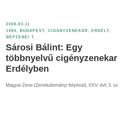
t
:
2008-03-11
1984
,
BUDAPEST
,
CIGÁNYZENEKAR
,
ERDÉLY
,
NÉPZENEI T.
Sárosi Bálint: Egy
többnyelvű cigényzenekar
Erdélyben
Magyar Zene (Zenetudományi folyóirat), XXV. évf. 3. sz.