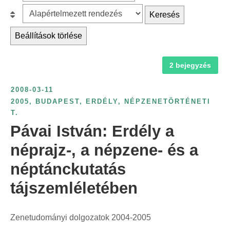
z
r
B
Keresés
ű
c
e
r
Beállítások törlése
h
s
é
f
o
s
2 bejegyzés
o
r
é
r
o
v
2008-03-11
:
l
s
2005
,
BUDAPEST
,
ERDÉLY
,
NÉPZENETÖRTÉNETI
á
T.
z
s
Pávai István: Erdély a
á
:
m
néprajz-, a népzene- és a
s
néptánckutatás
z
tájszemléletében
e
r
i
Zenetudományi dolgozatok 2004-2005
n