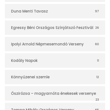
Duna Menti Tavasz
97
Egressy Béni Országos Színjátszó Fesztivál
26
Ipolyi Arnold Népmesemondó Verseny
60
Kodály Napok
11
Könnyűzenei szemle
12
Őszirózsa – magyarnóta énekesek versenye
23
Tompa Mihály Országos Verseny
65