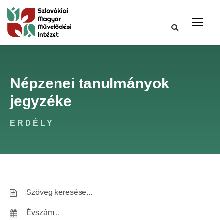
Népzenei tanulmányok
jegyzéke
ERDÉLY
S
e
S
a