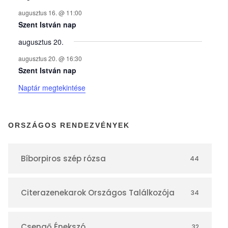
n
augusztus 16. @ 11:00
y
Szent István nap
augusztus 20.
e
augusztus 20. @ 16:30
Szent István nap
k
Naptár megtekintése
n
ORSZÁGOS RENDEZVÉNYEK
a
Bíborpiros szép rózsa
44
p
Citerazenekarok Országos Találkozója
34
t
Csengő Énekszó
32