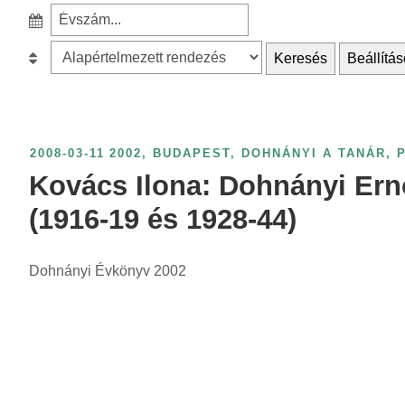
e
S
a
z
r
B
Keresés
Beállítás
ű
c
e
r
h
s
é
f
o
s
o
r
2008-03-11
2002
,
BUDAPEST
,
DOHNÁNYI A TANÁR
,
é
r
o
Kovács Ilona: Dohnányi Ern
v
:
l
s
(1916-19 és 1928-44)
á
z
s
á
Dohnányi Évkönyv 2002
:
m
s
z
e
r