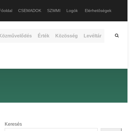
őoldal
CSEMADOK
SZMMI
Logók
Elérhetőségek
Közművelődés
Érték
Közösség
Levéltár
Keresés