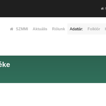
F
SZMMI
Aktuális
Rólunk
Adattár:
Folklór
éke