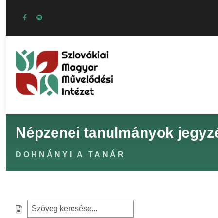
Népzenei tanulmányok jegyz
DOHNÁNYI A TANÁR
S