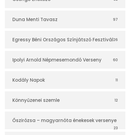
á
r
Duna Menti Tavasz
97
Egressy Béni Országos Színjátszó Fesztivál
26
Ipolyi Arnold Népmesemondó Verseny
60
Kodály Napok
11
Könnyűzenei szemle
12
Őszirózsa – magyarnóta énekesek versenye
23