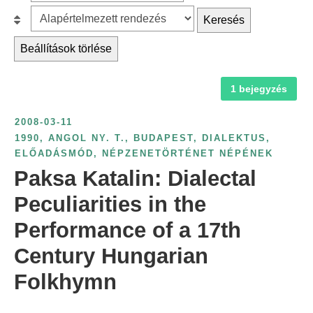
z
r
B
Keresés
ű
c
e
r
Beállítások törlése
h
s
é
f
o
s
1 bejegyzés
o
r
é
r
o
v
2008-03-11
:
l
s
1990
,
ANGOL NY. T.
,
BUDAPEST
,
DIALEKTUS
,
á
ELŐADÁSMÓD
,
NÉPZENETÖRTÉNET NÉPÉNEK
z
s
Paksa Katalin: Dialectal
á
:
m
Peculiarities in the
s
Performance of a 17th
z
Century Hungarian
e
r
Folkhymn
i
n