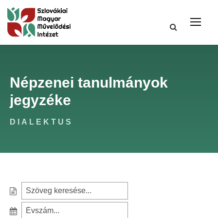
Népzenei tanulmányok
jegyzéke
DIALEKTUS
S
e
S
a