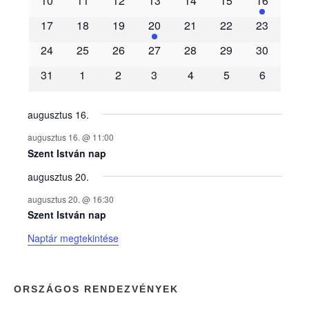
10
11
12
13
14
15
16
m
17
18
19
20
21
22
23
é
24
25
26
27
28
29
30
31
1
2
3
4
5
6
n
y
augusztus 16.
augusztus 16. @ 11:00
e
Szent István nap
augusztus 20.
k
augusztus 20. @ 16:30
n
Szent István nap
Naptár megtekintése
a
p
ORSZÁGOS RENDEZVÉNYEK