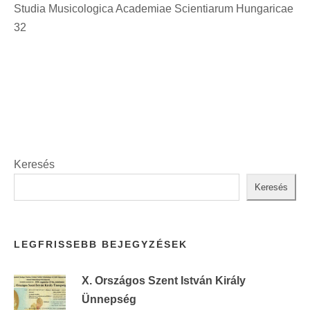
Studia Musicologica Academiae Scientiarum Hungaricae
t
32
:
Keresés
Keresés
LEGFRISSEBB BEJEGYZÉSEK
X. Országos Szent István Király
Ünnepség