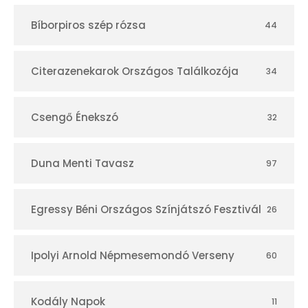
t
Bíborpiros szép rózsa
44
á
r
Citerazenekarok Országos Találkozója
34
Csengő Énekszó
32
Duna Menti Tavasz
97
Egressy Béni Országos Színjátszó Fesztivál
26
Ipolyi Arnold Népmesemondó Verseny
60
Kodály Napok
11