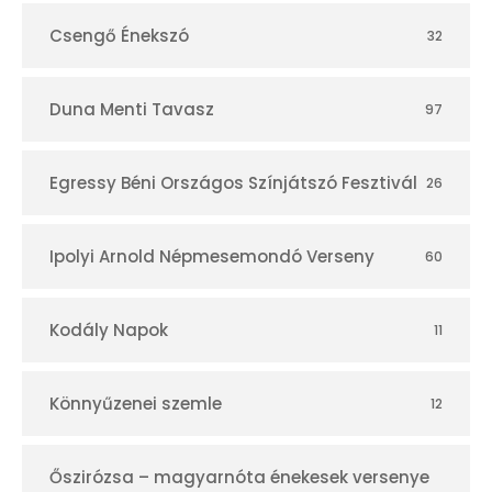
Csengő Énekszó
32
Duna Menti Tavasz
97
Egressy Béni Országos Színjátszó Fesztivál
26
Ipolyi Arnold Népmesemondó Verseny
60
Kodály Napok
11
Könnyűzenei szemle
12
Őszirózsa – magyarnóta énekesek versenye