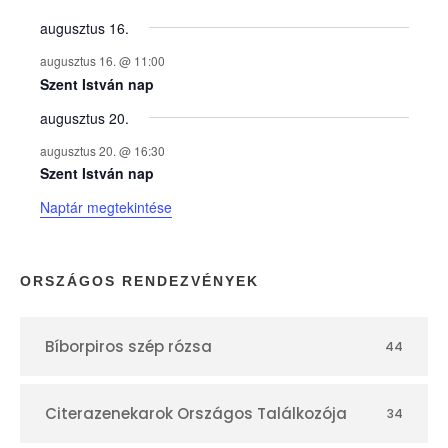
y
augusztus 16.
augusztus 16. @ 11:00
e
Szent István nap
augusztus 20.
k
augusztus 20. @ 16:30
n
Szent István nap
Naptár megtekintése
a
p
ORSZÁGOS RENDEZVÉNYEK
t
Bíborpiros szép rózsa
44
á
r
Citerazenekarok Országos Találkozója
34