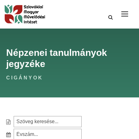
Népzenei tanulmányok
jegyzéke
CIGÁNYOK
S
e
S
a