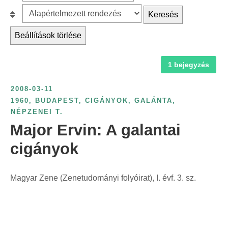
z
r
B
Keresés
ű
c
e
r
Beállítások törlése
h
s
é
f
o
s
1 bejegyzés
o
r
é
r
o
v
2008-03-11
:
l
s
1960
,
BUDAPEST
,
CIGÁNYOK
,
GALÁNTA
,
á
NÉPZENEI T.
z
s
Major Ervin: A galantai
á
:
m
cigányok
s
z
Magyar Zene (Zenetudományi folyóirat), I. évf. 3. sz.
e
r
i
n