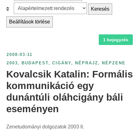
z
r
B
Keresés
ű
c
e
r
Beállítások törlése
h
s
é
f
o
s
1 bejegyzés
o
r
é
r
o
v
2008-03-11
:
l
s
2003
,
BUDAPEST
,
CIGÁNY
,
NÉPRAJZ
,
NÉPZENE
á
z
Kovalcsik Katalin: Formális
s
á
:
kommunikáció egy
m
dunántúli oláhcigány báli
s
z
eseményen
e
r
Zenetudományi dolgozatok 2003 II.
i
n