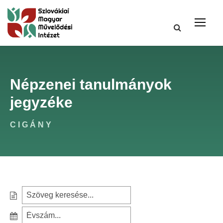
Népzenei tanulmányok
jegyzéke
CIGÁNY
S
e
S
a