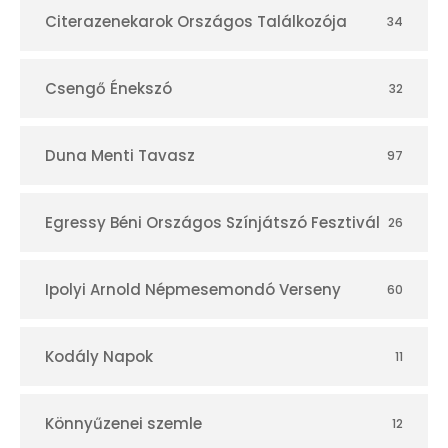
r
Citerazenekarok Országos Találkozója
34
Csengő Énekszó
32
Duna Menti Tavasz
97
Egressy Béni Országos Színjátszó Fesztivál
26
Ipolyi Arnold Népmesemondó Verseny
60
Kodály Napok
11
Könnyűzenei szemle
12