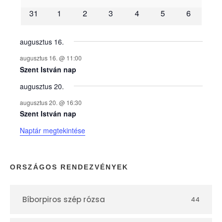
31
1
2
3
4
5
6
n
y
augusztus 16.
augusztus 16. @ 11:00
e
Szent István nap
augusztus 20.
k
augusztus 20. @ 16:30
n
Szent István nap
Naptár megtekintése
a
p
ORSZÁGOS RENDEZVÉNYEK
t
Bíborpiros szép rózsa
44
á