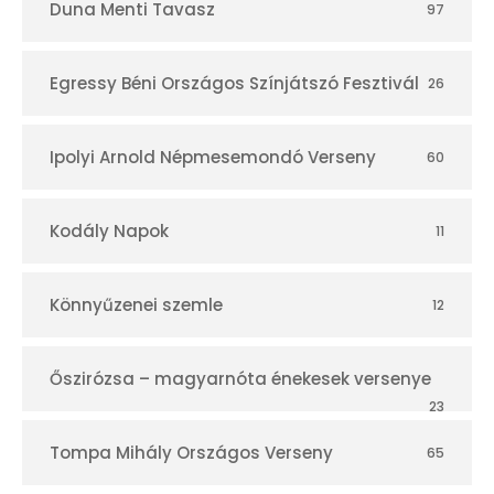
Duna Menti Tavasz
97
Egressy Béni Országos Színjátszó Fesztivál
26
Ipolyi Arnold Népmesemondó Verseny
60
Kodály Napok
11
Könnyűzenei szemle
12
Őszirózsa – magyarnóta énekesek versenye
23
Tompa Mihály Országos Verseny
65