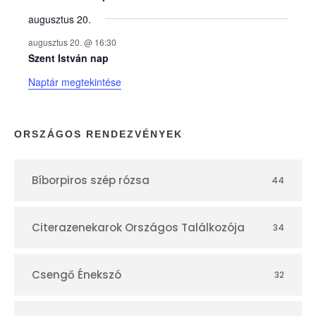
augusztus 20.
k
augusztus 20. @ 16:30
n
Szent István nap
Naptár megtekintése
a
p
ORSZÁGOS RENDEZVÉNYEK
t
Bíborpiros szép rózsa
44
á
r
Citerazenekarok Országos Találkozója
34
Csengő Énekszó
32