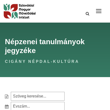
Népzenei tanulmányok
jegyzéke
CIGÁNY NÉPDAL-KULTÚRA
S
e
S
a