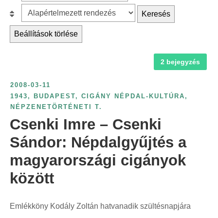
z
r
B
Keresés
ű
c
e
r
Beállítások törlése
h
s
é
f
o
s
2 bejegyzés
o
r
é
r
o
v
2008-03-11
:
l
s
1943
,
BUDAPEST
,
CIGÁNY NÉPDAL-KULTÚRA
,
á
NÉPZENETÖRTÉNETI T.
z
s
Csenki Imre – Csenki
á
:
m
Sándor: Népdalgyűjtés a
s
magyarországi cigányok
z
között
e
r
i
Emlékköny Kodály Zoltán hatvanadik szültésnapjára
n