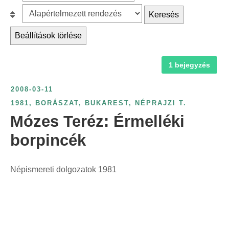
z
r
B
Keresés
ű
c
e
r
Beállítások törlése
h
s
é
f
o
s
1 bejegyzés
o
r
é
r
o
v
2008-03-11
:
l
s
1981
,
BORÁSZAT
,
BUKAREST
,
NÉPRAJZI T.
á
z
Mózes Teréz: Érmelléki
s
á
:
borpincék
m
s
z
Népismereti dolgozatok 1981
e
r
i
n