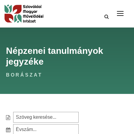
Népzenei tanulmányok
jegyzéke
BORÁSZAT
S
e
S
a