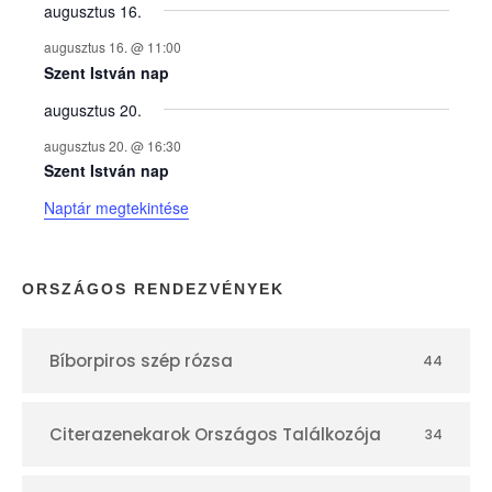
y
augusztus 16.
augusztus 16. @ 11:00
e
Szent István nap
augusztus 20.
k
augusztus 20. @ 16:30
n
Szent István nap
Naptár megtekintése
a
p
ORSZÁGOS RENDEZVÉNYEK
t
Bíborpiros szép rózsa
44
á
r
Citerazenekarok Országos Találkozója
34