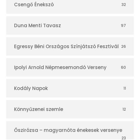
Csengő Énekszó
32
Duna Menti Tavasz
97
Egressy Béni Országos Színjátszó Fesztivál
26
Ipolyi Arnold Népmesemondó Verseny
60
Kodály Napok
11
Könnyűzenei szemle
12
Őszirózsa – magyarnóta énekesek versenye
23