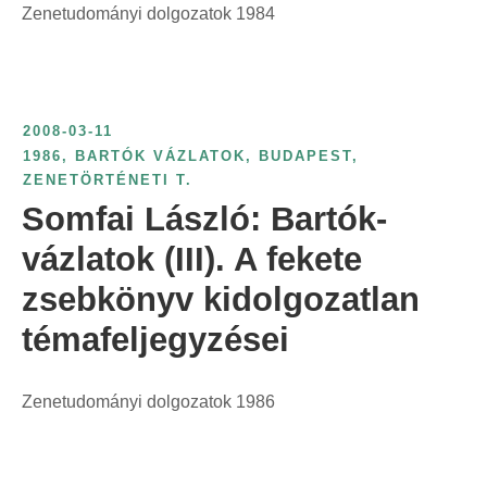
Zenetudományi dolgozatok 1984
t
:
2008-03-11
1986
,
BARTÓK VÁZLATOK
,
BUDAPEST
,
ZENETÖRTÉNETI T.
Somfai László: Bartók-
vázlatok (III). A fekete
zsebkönyv kidolgozatlan
témafeljegyzései
Zenetudományi dolgozatok 1986