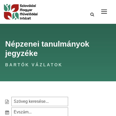
Népzenei tanulmányok
jegyzéke
BARTÓK VÁZLATOK
S
e
S
a