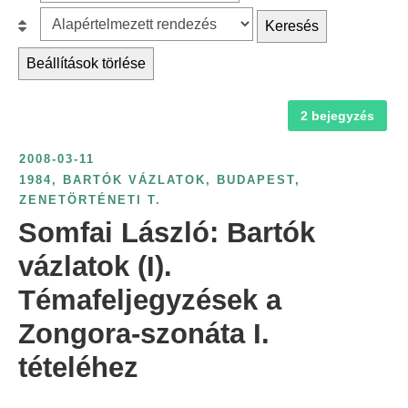
z
r
B
Keresés
ű
c
e
r
Beállítások törlése
h
s
é
f
o
s
2 bejegyzés
o
r
é
r
o
v
2008-03-11
:
l
s
1984
,
BARTÓK VÁZLATOK
,
BUDAPEST
,
á
ZENETÖRTÉNETI T.
z
s
Somfai László: Bartók
á
:
m
vázlatok (I).
s
Témafeljegyzések a
z
Zongora-szonáta I.
e
r
tételéhez
i
n