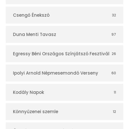
Csengő Énekszó
32
Duna Menti Tavasz
97
Egressy Béni Országos Színjátszó Fesztivál
26
Ipolyi Arnold Népmesemondó Verseny
60
Kodály Napok
11
Könnyűzenei szemle
12