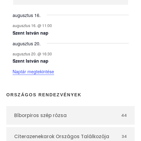
n
y
augusztus 16.
augusztus 16. @ 11:00
e
Szent István nap
augusztus 20.
k
augusztus 20. @ 16:30
n
Szent István nap
Naptár megtekintése
a
p
ORSZÁGOS RENDEZVÉNYEK
t
Bíborpiros szép rózsa
44
á
r
Citerazenekarok Országos Találkozója
34