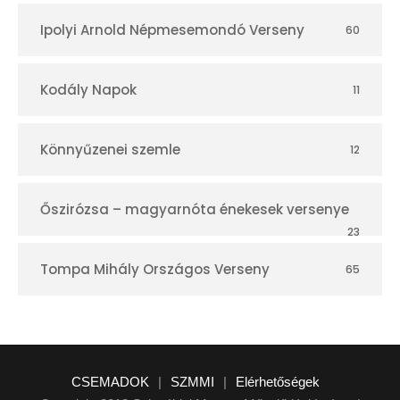
Ipolyi Arnold Népmesemondó Verseny
60
Kodály Napok
11
Könnyűzenei szemle
12
Őszirózsa – magyarnóta énekesek versenye
23
Tompa Mihály Országos Verseny
65
CSEMADOK
|
SZMMI
|
Elérhetőségek