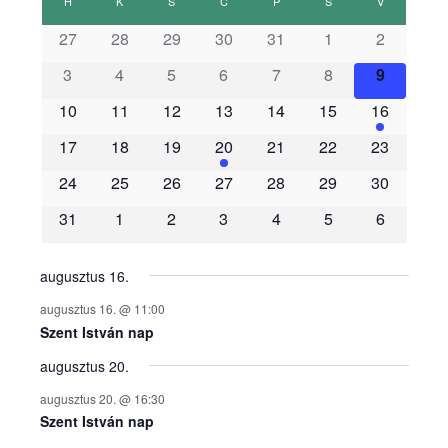
H
HÉTFŐ
K
KEDD
S
SZERDA
C
CSÜTÖRTÖK
P
PÉNTEK
S
SZOMBAT
V
VASÁRNAP
s
27
28
29
30
31
1
2
3
4
5
6
7
8
9
e
10
11
12
13
14
15
16
m
17
18
19
20
21
22
23
é
24
25
26
27
28
29
30
31
1
2
3
4
5
6
n
y
augusztus 16.
augusztus 16. @ 11:00
e
Szent István nap
augusztus 20.
k
augusztus 20. @ 16:30
n
Szent István nap