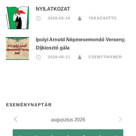
NYILATKOZAT
2026-06-16
TAKACSOTTO
Ipolyi Arnold Népmesemondó Verseny,
Díjkiosztó gála
2026-06-11
CSEMYTIHAMER
ESEMÉNYNAPTÁR
augusztus 2026
E