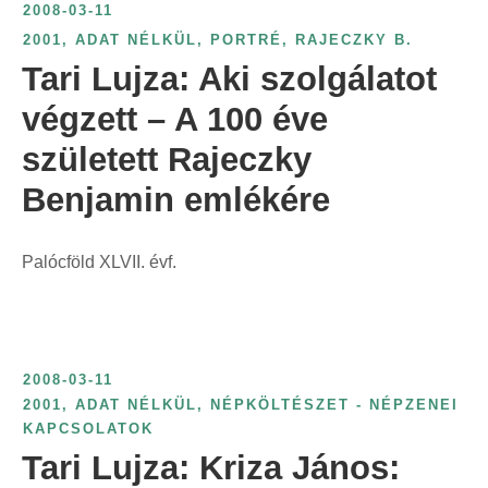
2008-03-11
t
2001
,
ADAT NÉLKÜL
,
PORTRÉ
,
RAJECZKY B.
:
Tari Lujza: Aki szolgálatot
végzett – A 100 éve
született Rajeczky
Benjamin emlékére
Palócföld XLVII. évf.
2008-03-11
2001
,
ADAT NÉLKÜL
,
NÉPKÖLTÉSZET - NÉPZENEI
KAPCSOLATOK
Tari Lujza: Kriza János: