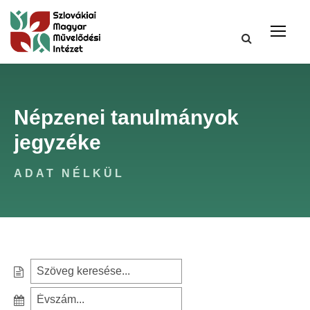
Népzenei tanulmányok
jegyzéke
ADAT NÉLKÜL
S
e
S
a