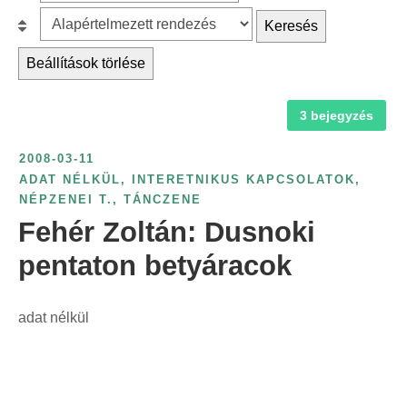
z
r
B
Keresés
ű
c
e
r
Beállítások törlése
h
s
é
f
o
s
3 bejegyzés
o
r
é
r
o
v
2008-03-11
:
l
s
ADAT NÉLKÜL
,
INTERETNIKUS KAPCSOLATOK
,
á
NÉPZENEI T.
,
TÁNCZENE
z
s
Fehér Zoltán: Dusnoki
á
:
m
pentaton betyáracok
s
z
adat nélkül
e
r
i
n