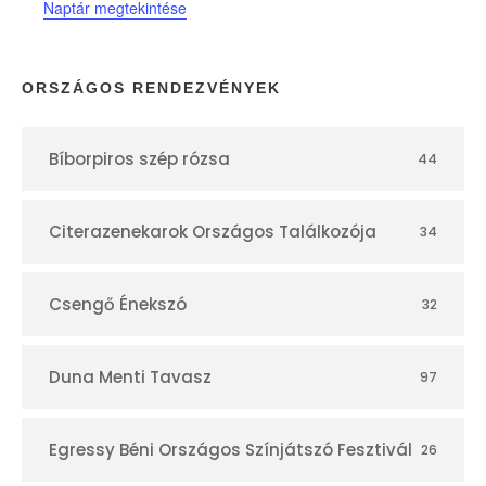
Naptár megtekintése
a
p
ORSZÁGOS RENDEZVÉNYEK
t
Bíborpiros szép rózsa
44
á
r
Citerazenekarok Országos Találkozója
34
Csengő Énekszó
32
Duna Menti Tavasz
97
Egressy Béni Országos Színjátszó Fesztivál
26