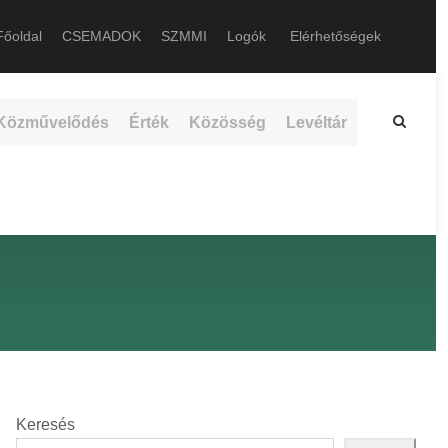
őoldal
CSEMADOK
SZMMI
Logók
Elérhetőségek
Közművelődés
Érték
Közösség
Levéltár
Keresés