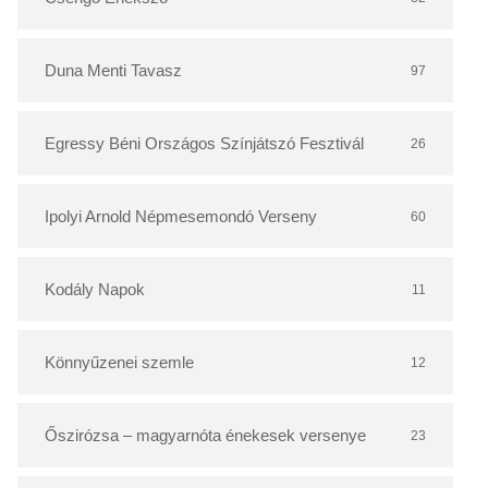
á
r
Duna Menti Tavasz
97
Egressy Béni Országos Színjátszó Fesztivál
26
Ipolyi Arnold Népmesemondó Verseny
60
Kodály Napok
11
Könnyűzenei szemle
12
Őszirózsa – magyarnóta énekesek versenye
23