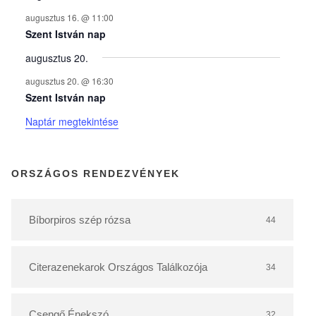
n
augusztus 16. @ 11:00
y
Szent István nap
augusztus 20.
e
augusztus 20. @ 16:30
Szent István nap
k
Naptár megtekintése
n
ORSZÁGOS RENDEZVÉNYEK
a
Bíborpiros szép rózsa
44
p
Citerazenekarok Országos Találkozója
34
t
Csengő Énekszó
32