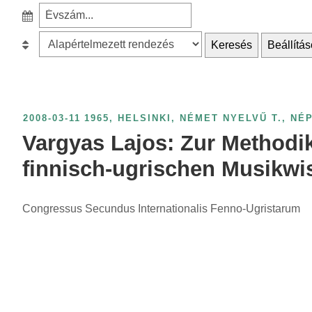
e
S
a
z
r
B
Keresés
Beállítás
ű
c
e
r
h
s
é
f
o
s
o
r
2008-03-11
1965
,
HELSINKI
,
NÉMET NYELVŰ T.
,
NÉ
é
r
o
Vargyas Lajos: Zur Methodi
v
:
l
s
finnisch-ugrischen Musikwi
á
z
s
á
Congressus Secundus Internationalis Fenno-Ugristarum
:
m
s
z
e
r