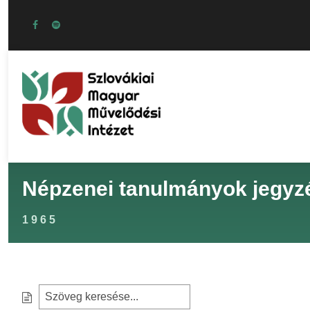
Népzenei tanulmányok jegyz
1965
S