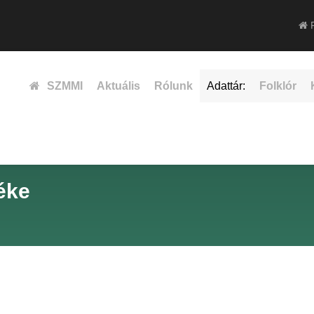
F
SZMMI
Aktuális
Rólunk
Adattár:
Folklór
éke