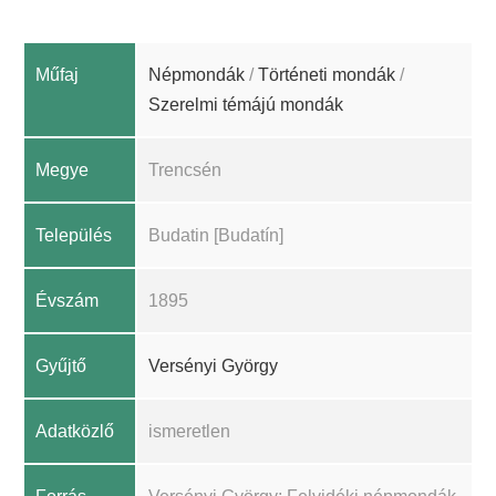
Műfaj
Népmondák
/
Történeti mondák
/
Szerelmi témájú mondák
Megye
Trencsén
Település
Budatin [Budatín]
Évszám
1895
Gyűjtő
Versényi György
Adatközlő
ismeretlen