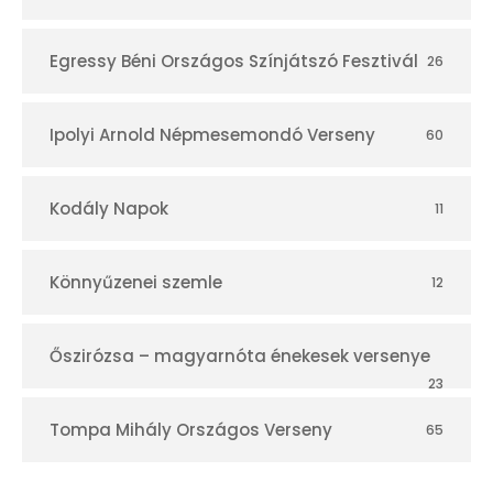
Egressy Béni Országos Színjátszó Fesztivál
26
Ipolyi Arnold Népmesemondó Verseny
60
Kodály Napok
11
Könnyűzenei szemle
12
Őszirózsa – magyarnóta énekesek versenye
23
Tompa Mihály Országos Verseny
65