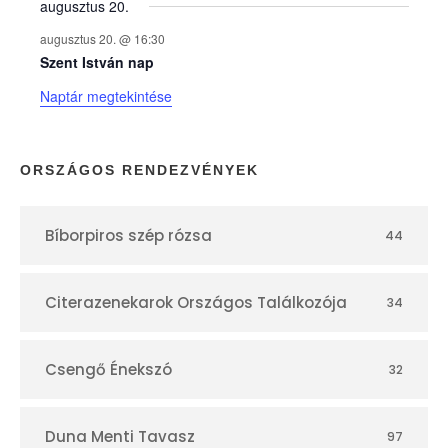
augusztus 20.
k
augusztus 20. @ 16:30
n
Szent István nap
Naptár megtekintése
a
p
ORSZÁGOS RENDEZVÉNYEK
t
Bíborpiros szép rózsa
44
á
r
Citerazenekarok Országos Találkozója
34
Csengő Énekszó
32
Duna Menti Tavasz
97