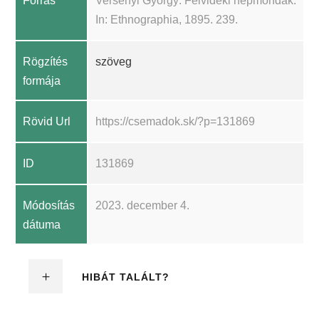
Forrás
Versényi György: Felvidéki népmondák.
In: Ethnographia, 1895. 239.
Rögzítés
szöveg
formája
Rövid Url
https://csemadok.sk/?p=131869
ID
131869
Módosítás
2023. december 4.
dátuma
HIBÁT TALÁLT?