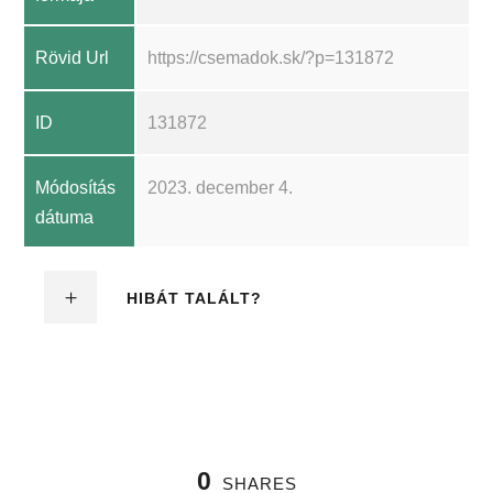
Rövid Url
https://csemadok.sk/?p=131872
ID
131872
Módosítás
2023. december 4.
dátuma
HIBÁT TALÁLT?
0
SHARES