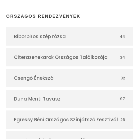
a
p
ORSZÁGOS RENDEZVÉNYEK
t
Bíborpiros szép rózsa
44
á
r
Citerazenekarok Országos Találkozója
34
Csengő Énekszó
32
Duna Menti Tavasz
97
Egressy Béni Országos Színjátszó Fesztivál
26