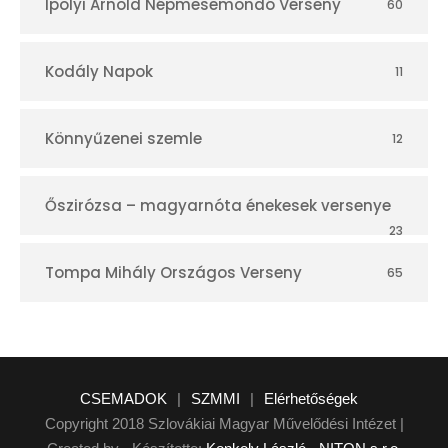
Ipolyi Arnold Népmesemondó Verseny
60
Kodály Napok
11
Könnyűzenei szemle
12
Őszirózsa – magyarnóta énekesek versenye
23
Tompa Mihály Országos Verseny
65
CSEMADOK
|
SZMMI
|
Elérhetőségek
Copyright 2018 Szlovákiai Magyar Művelődési Intézet |