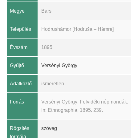
Megye
Bars
Település
Hodrushámor [Hodruša – Hámre]
Évszám
1895
Gyűjtő
Versényi György
Adatközlő
ismeretlen
Forrás
Versényi György: Felvidéki népmondák.
In: Ethnographia, 1895. 239.
Rögzítés
szöveg
formája