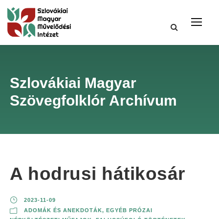
Szlovákiai Magyar
Szövegfolklór Archívum
A hodrusi hátikosár
2023-11-09
ADOMÁK ÉS ANEKDOTÁK
,
EGYÉB PRÓZAI