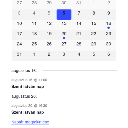
s
27
28
29
30
31
1
2
3
4
5
6
7
8
9
e
10
11
12
13
14
15
16
m
17
18
19
20
21
22
23
é
24
25
26
27
28
29
30
31
1
2
3
4
5
6
n
y
augusztus 16.
augusztus 16. @ 11:00
e
Szent István nap
augusztus 20.
k
augusztus 20. @ 16:30
n
Szent István nap
Naptár megtekintése