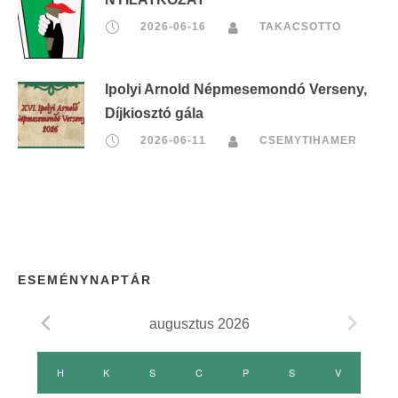
2026-06-16
TAKACSOTTO
Ipolyi Arnold Népmesemondó Verseny,
Díjkiosztó gála
2026-06-11
CSEMYTIHAMER
ESEMÉNYNAPTÁR
augusztus 2026
E
H
HÉTFŐ
K
KEDD
S
SZERDA
C
CSÜTÖRTÖK
P
PÉNTEK
S
SZOMBAT
V
VASÁRNAP