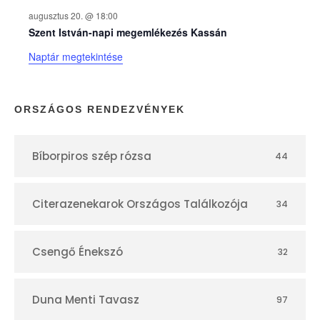
p
augusztus 20. @ 18:00
Szent István-napi megemlékezés Kassán
t
Naptár megtekintése
á
r
ORSZÁGOS RENDEZVÉNYEK
Bíborpiros szép rózsa
44
Citerazenekarok Országos Találkozója
34
Csengő Énekszó
32
Duna Menti Tavasz
97