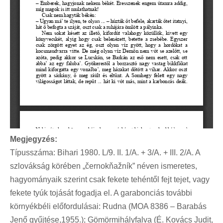
Megjegyzés:
Típusszáma: Bihari 1980. L/9. II. 1/A. + 3/A. + III. 2/A. A
szlovákság körében „černokňažník” néven ismeretes,
hagyományaik szerint csak fekete tehéntől fejt tejet, vagy
fekete tyúk tojását fogadja el. A garabonciás további
környékbéli előfordulásai: Rudna (MOA 8386 – Barabás
Jenő gyűjtése,1955.); Gömörmihályfalva (É. Kovács Judit,