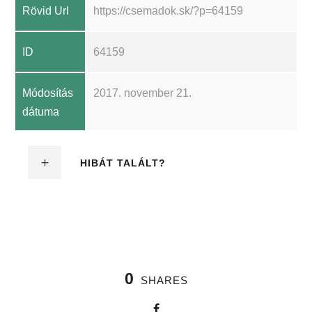
Rövid Url
https://csemadok.sk/?p=64159
ID
64159
Módosítás
2017. november 21.
dátuma
HIBÁT TALÁLT?
0
SHARES