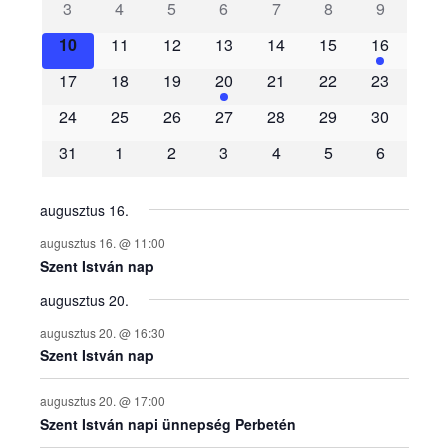
3
4
5
6
7
8
9
e
10
11
12
13
14
15
16
m
17
18
19
20
21
22
23
é
24
25
26
27
28
29
30
31
1
2
3
4
5
6
n
y
augusztus 16.
augusztus 16. @ 11:00
e
Szent István nap
augusztus 20.
k
augusztus 20. @ 16:30
n
Szent István nap
a
augusztus 20. @ 17:00
Szent István napi ünnepség Perbetén