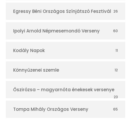
Egressy Béni Országos Színjátszó Fesztivál
26
Ipolyi Arnold Népmesemondó Verseny
60
Kodály Napok
11
Könnyűzenei szemle
12
Őszirózsa – magyarnóta énekesek versenye
23
Tompa Mihály Országos Verseny
65