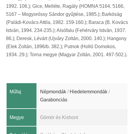
1992. 106.); Gice, Melléte, Ragály (HOMNA 5164, 5166,
5167 – Mogyoróssy Sándor gyűjtése, 1985.); Barkóság
(Paládi-Kovács Attila, 1982. 159-160.); Baraca (B. Kovács
István, 1994. 234-235.); Alsófalu (Fehérváry István, 1937.
86.); Deresk, Lévárt (Ujváry Zoltán, 2000. 140.); Hangony
(Elek Zoltán, 1896/b. 382.); Putnok (Holló Domokos,
1934. 29.); Torna megye (Magyar Zoltán, 2001. 497-502.).
Műfaj
Népmondák
/
Hiedelemmondák
/
Garabonciás
Megye
Gömör és Kishont