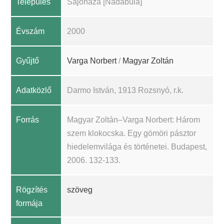
Település
Sajóháza [Nadabula]
Évszám
2000
Gyűjtő
Varga Norbert
/
Magyar Zoltán
Adatközlő
Darmo István, 1913 Rozsnyó, r.k.
Forrás
Magyar Zoltán–Varga Norbert: Három
szem klokocska. Egy gömöri pásztor
hiedelemvilága és történetei. Budapest,
2006. 132-133.
Rögzítés
szöveg
formája