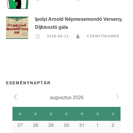
Ipolyi Arnold Népmesemondó Verseny,
Díjkiosztó gála
2026-06-11
CSEMYTIHAMER
ESEMÉNYNAPTÁR
augusztus 2026
E
H
HÉTFŐ
K
KEDD
S
SZERDA
C
CSÜTÖRTÖK
P
PÉNTEK
S
SZOMBAT
V
VASÁRNAP
s
27
28
29
30
31
1
2