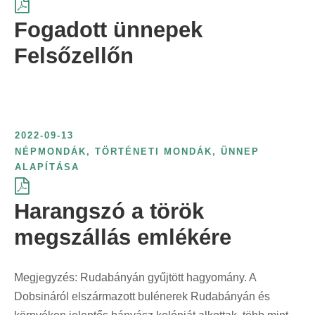
r
Fogadott ünnepek
i
Felsőzellőn
n
t
:
2022-09-13
NÉPMONDÁK
,
TÖRTÉNETI MONDÁK
,
ÜNNEP
ALAPÍTÁSA
Harangszó a török
megszállás emlékére
Megjegyzés: Rudabányán gyűjtött hagyomány. A
Dobsináról elszármazott bulénerek Rudabányán és