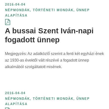
e
é
k
t
ö
2016-04-04
r
l
r
s
ö
ő
g
NÉPMONDÁK
,
TÖRTÉNETI MONDÁK
,
ÜNNEP
i
á
i
s
z
s
ALAPÍTÁSA
z
n
s
n
z
l
z
í
t
:
t
e
A bussai Szent Iván-napi
ő
e
t
:
:
r
s
r
é
fogadott ünnep
i
z
i
s
n
e
n
f
Megjegyzés: Az adatközlő szerint a fenti két egyházi ének
t
r
t
o
az 1930-as évektől vált részévé a fogadott ünnep
:
i
:
r
alkalmából szolgáltatott misének.
n
m
t
á
:
j
a
2016-04-04
s
NÉPMONDÁK
,
TÖRTÉNETI MONDÁK
,
ÜNNEP
z
ALAPÍTÁSA
e