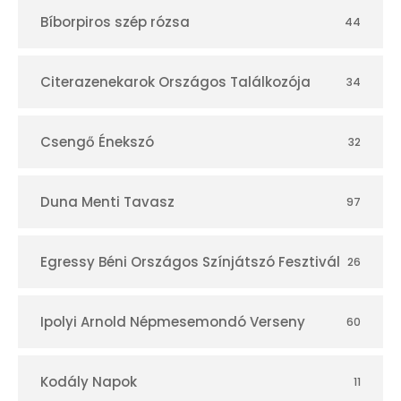
t
Bíborpiros szép rózsa
44
á
r
Citerazenekarok Országos Találkozója
34
Csengő Énekszó
32
Duna Menti Tavasz
97
Egressy Béni Országos Színjátszó Fesztivál
26
Ipolyi Arnold Népmesemondó Verseny
60
Kodály Napok
11