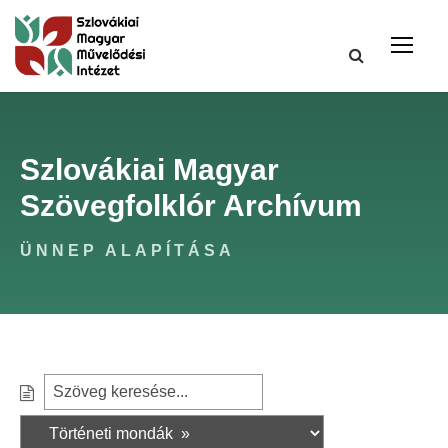
Szlovákiai Magyar
Szövegfolklór Archívum
ÜNNEP ALAPÍTÁSA
S
S
e
z
a
ű