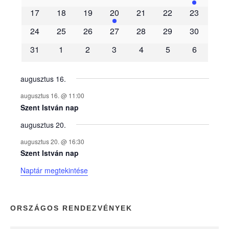
m
17
18
19
20
21
22
23
é
24
25
26
27
28
29
30
31
1
2
3
4
5
6
n
y
augusztus 16.
augusztus 16. @ 11:00
e
Szent István nap
augusztus 20.
k
augusztus 20. @ 16:30
n
Szent István nap
Naptár megtekintése
a
p
ORSZÁGOS RENDEZVÉNYEK