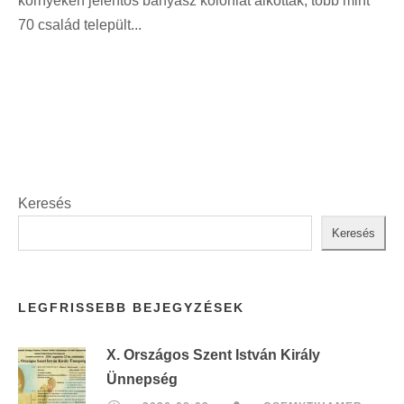
környéken jelentős bányász kolóniát alkottak, több mint
70 család települt...
Keresés
Keresés
LEGFRISSEBB BEJEGYZÉSEK
X. Országos Szent István Király
Ünnepség