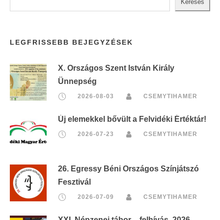
Keresés
r
i
n
LEGFRISSEBB BEJEGYZÉSEK
t
:
X. Országos Szent István Király
Ünnepség
2026-08-03
CSEMYTIHAMER
Új elemekkel bővült a Felvidéki Értéktár!
2026-07-23
CSEMYTIHAMER
26. Egressy Béni Országos Színjátszó
Fesztivál
2026-07-09
CSEMYTIHAMER
XXI. Népzenei tábor – felhívás, 2026