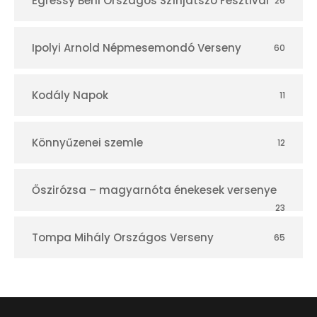
Egressy Béni Országos Színjátszó Fesztivál
26
Ipolyi Arnold Népmesemondó Verseny
60
Kodály Napok
11
Könnyűzenei szemle
12
Őszirózsa – magyarnóta énekesek versenye
23
Tompa Mihály Országos Verseny
65