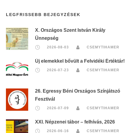
r
LEGFRISSEBB BEJEGYZÉSEK
i
n
X. Országos Szent István Király
t
Ünnepség
:
2026-08-03
CSEMYTIHAMER
Új elemekkel bővült a Felvidéki Értéktár!
2026-07-23
CSEMYTIHAMER
26. Egressy Béni Országos Színjátszó
Fesztivál
2026-07-09
CSEMYTIHAMER
XXI. Népzenei tábor – felhívás, 2026
2026-06-16
CSEMYTIHAMER