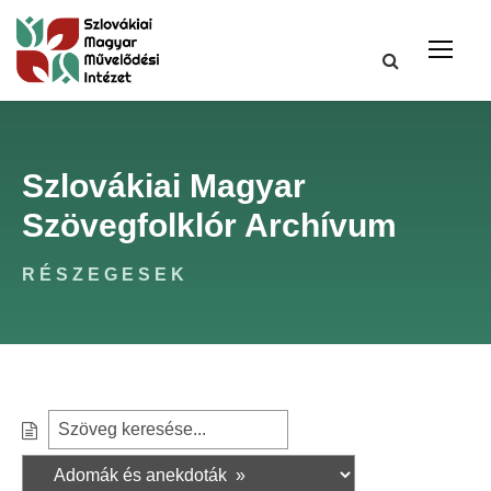
Szlovákiai Magyar
Szövegfolklór Archívum
RÉSZEGESEK
S
S
e
z
a
ű