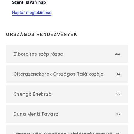
n
Szent István nap
Naptár megtekintése
a
p
ORSZÁGOS RENDEZVÉNYEK
t
Bíborpiros szép rózsa
44
á
r
Citerazenekarok Országos Találkozója
34
Csengő Énekszó
32
Duna Menti Tavasz
97