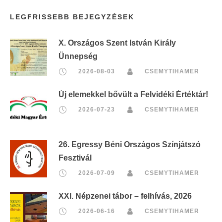
r
LEGFRISSEBB BEJEGYZÉSEK
i
n
X. Országos Szent István Király
t
Ünnepség
:
2026-08-03
CSEMYTIHAMER
Új elemekkel bővült a Felvidéki Értéktár!
2026-07-23
CSEMYTIHAMER
26. Egressy Béni Országos Színjátszó
Fesztivál
2026-07-09
CSEMYTIHAMER
XXI. Népzenei tábor – felhívás, 2026
2026-06-16
CSEMYTIHAMER