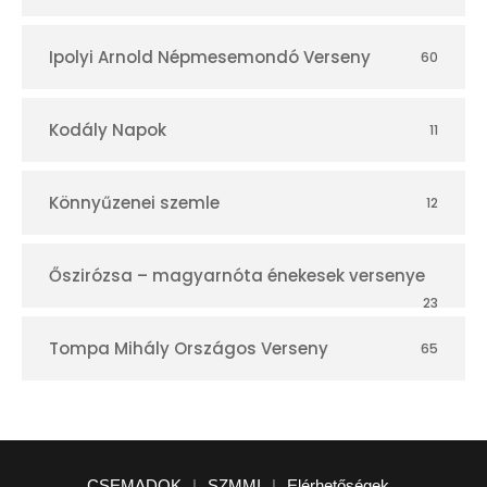
Ipolyi Arnold Népmesemondó Verseny
60
Kodály Napok
11
Könnyűzenei szemle
12
Őszirózsa – magyarnóta énekesek versenye
23
Tompa Mihály Országos Verseny
65
CSEMADOK
|
SZMMI
|
Elérhetőségek