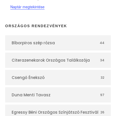
n
Naptár megtekintése
a
p
ORSZÁGOS RENDEZVÉNYEK
t
Bíborpiros szép rózsa
44
á
r
Citerazenekarok Országos Találkozója
34
Csengő Énekszó
32
Duna Menti Tavasz
97
Egressy Béni Országos Színjátszó Fesztivál
26