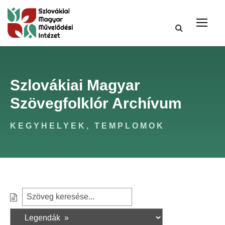
Szlovákiai Magyar
Szövegfolklór Archívum
KEGYHELYEK, TEMPLOMOK
S
S
e
z
a
ű