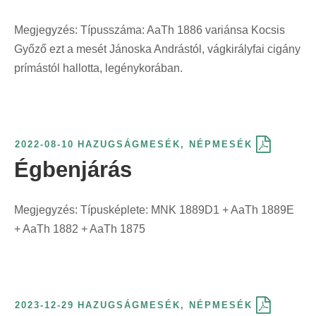
Megjegyzés: Típusszáma: AaTh 1886 variánsa Kocsis
Győző ezt a mesét Jánoska Andrástól, vágkirályfai cigány
prímástól hallotta, legénykorában.
2022-08-10
HAZUGSÁGMESÉK
,
NÉPMESÉK
Égbenjárás
Megjegyzés: Típusképlete: MNK 1889D1 + AaTh 1889E
+ AaTh 1882 + AaTh 1875
2023-12-29
HAZUGSÁGMESÉK
,
NÉPMESÉK