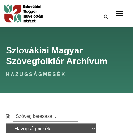
Szlovákiai Magyar
Szövegfolklór Archívum
HAZUGSÁGMESÉK
S
S
e
z
a
ű