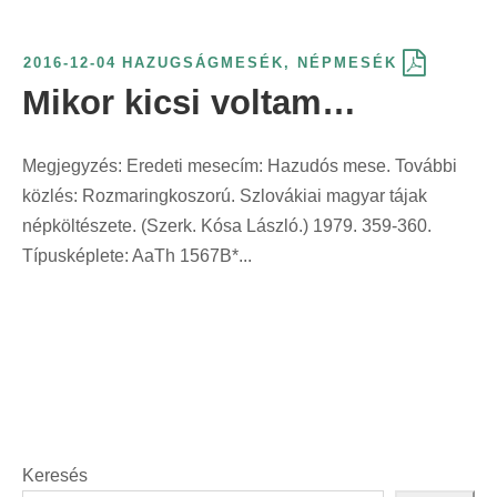
2016-12-04
HAZUGSÁGMESÉK
,
NÉPMESÉK
Mikor kicsi voltam…
Megjegyzés: Eredeti mesecím: Hazudós mese. További
közlés: Rozmaringkoszorú. Szlovákiai magyar tájak
népköltészete. (Szerk. Kósa László.) 1979. 359-360.
Típusképlete: AaTh 1567B*...
Keresés