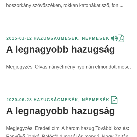
boszorkány szövőszéken, rokkán katonákat sző, fon....
2015-03-12
HAZUGSÁGMESÉK
,
NÉPMESÉK
A legnagyobb hazugság
Megjegyzés: Olvasmányélmény nyomán elmondott mese.
2020-06-28
HAZUGSÁGMESÉK
,
NÉPMESÉK
A legnagyobb hazugság
Megjegyzés: Eredeti cím: A három hazug További közlés:
Fanyűvő Jankó. Palócföld meséi és mondái Nagy Zoltán