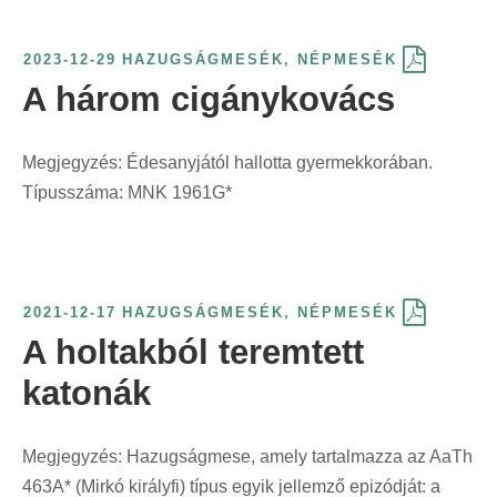
r
i
2023-12-29
HAZUGSÁGMESÉK
,
NÉPMESÉK
n
A három cigánykovács
t
:
Megjegyzés: Édesanyjától hallotta gyermekkorában.
Típusszáma: MNK 1961G*
2021-12-17
HAZUGSÁGMESÉK
,
NÉPMESÉK
A holtakból teremtett
katonák
Megjegyzés: Hazugságmese, amely tartalmazza az AaTh
463A* (Mirkó királyfi) típus egyik jellemző epizódját: a