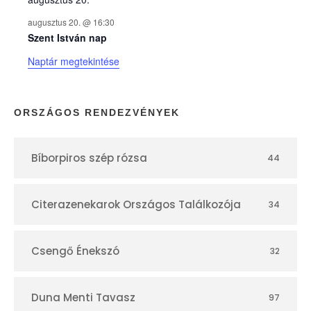
k
augusztus 20. @ 16:30
n
Szent István nap
Naptár megtekintése
a
p
ORSZÁGOS RENDEZVÉNYEK
t
Bíborpiros szép rózsa
44
á
r
Citerazenekarok Országos Találkozója
34
Csengő Énekszó
32
Duna Menti Tavasz
97