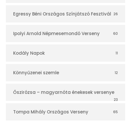
Egressy Béni Országos Színjátszó Fesztivál
26
Ipolyi Arnold Népmesemondó Verseny
60
Kodály Napok
11
Könnyűzenei szemle
12
Őszirózsa – magyarnóta énekesek versenye
23
Tompa Mihály Országos Verseny
65