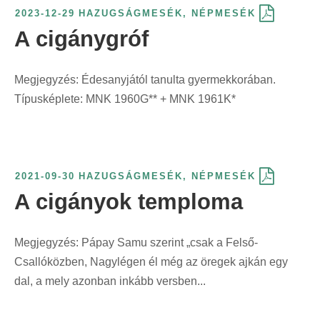
e
é
k
t
ö
2023-12-29
HAZUGSÁGMESÉK
,
NÉPMESÉK
r
l
r
s
ö
ő
g
A cigánygróf
i
á
i
s
z
s
z
n
s
n
z
l
z
í
t
:
Megjegyzés: Édesanyjától tanulta gyermekkorában.
t
e
ő
e
t
:
Típusképlete: MNK 1960G** + MNK 1961K*
:
r
s
r
é
i
z
i
s
n
e
n
f
t
r
t
o
2021-09-30
HAZUGSÁGMESÉK
,
NÉPMESÉK
:
i
:
r
A cigányok temploma
n
m
t
á
:
j
Megjegyzés: Pápay Samu szerint „csak a Felső-
a
Csallóközben, Nagylégen él még az öregek ajkán egy
s
dal, a mely azonban inkább versben...
z
e