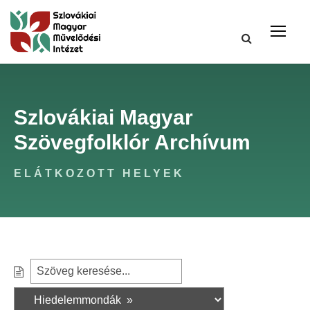
Szlovákiai Magyar
Szövegfolklór Archívum
ELÁTKOZOTT HELYEK
S
S
e
z
a
ű