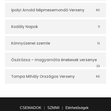
Ipolyi Arnold Népmesemondó Verseny
60
Kodály Napok
11
Könnyűzenei szemle
12
Őszirózsa – magyarnóta énekesek versenye
23
Tompa Mihály Országos Verseny
65
CSEMADOK
|
SZMMI
|
Elérhetőségek