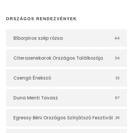
a
p
ORSZÁGOS RENDEZVÉNYEK
t
Bíborpiros szép rózsa
44
á
r
Citerazenekarok Országos Találkozója
34
Csengő Énekszó
32
Duna Menti Tavasz
97
Egressy Béni Országos Színjátszó Fesztivál
26