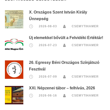
r
X. Országos Szent István Király
i
Ünnepség
n
t
2026-08-03
CSEMYTIHAMER
:
Új elemekkel bővült a Felvidéki Értéktár!
2026-07-23
CSEMYTIHAMER
26. Egressy Béni Országos Színjátszó
Fesztivál
2026-07-09
CSEMYTIHAMER
XXI. Népzenei tábor – felhívás, 2026
2026-06-16
CSEMYTIHAMER