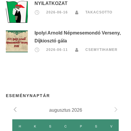
NYILATKOZAT
2026-06-16
TAKACSOTTO
Ipolyi Arnold Népmesemondó Verseny,
Díjkiosztó gála
2026-06-11
CSEMYTIHAMER
ESEMÉNYNAPTÁR
augusztus 2026
E
H
HÉTFŐ
K
KEDD
S
SZERDA
C
CSÜTÖRTÖK
P
PÉNTEK
S
SZOMBAT
V
VASÁRNAP