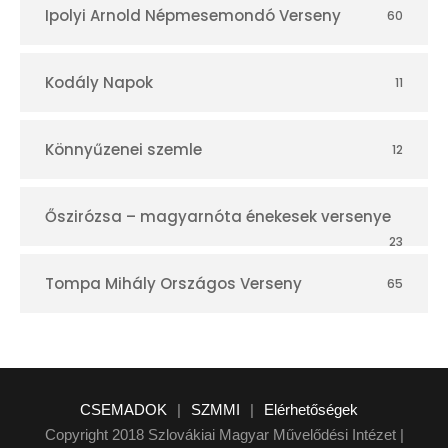
Ipolyi Arnold Népmesemondó Verseny
60
Kodály Napok
11
Könnyűzenei szemle
12
Őszirózsa – magyarnóta énekesek versenye
23
Tompa Mihály Országos Verseny
65
CSEMADOK
|
SZMMI
|
Elérhetőségek
Copyright 2018 Szlovákiai Magyar Művelődési Intézet |