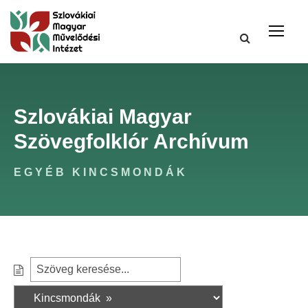
Szlovákiai Magyar
Szövegfolklór Archívum
EGYÉB KINCSMONDÁK
S
S
e
z
a
ű