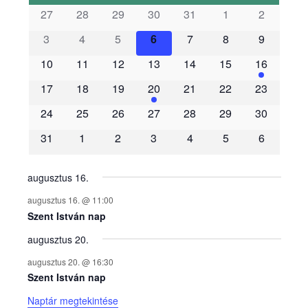
s
27
28
29
30
31
1
2
3
4
5
6
7
8
9
e
10
11
12
13
14
15
16
m
17
18
19
20
21
22
23
é
24
25
26
27
28
29
30
31
1
2
3
4
5
6
n
y
augusztus 16.
augusztus 16. @ 11:00
e
Szent István nap
augusztus 20.
k
augusztus 20. @ 16:30
n
Szent István nap
Naptár megtekintése