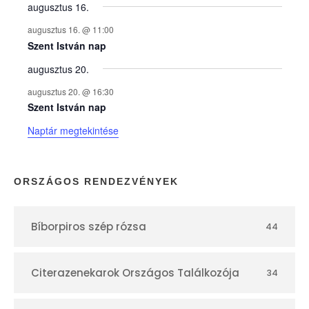
y
augusztus 16.
augusztus 16. @ 11:00
e
Szent István nap
augusztus 20.
k
augusztus 20. @ 16:30
n
Szent István nap
Naptár megtekintése
a
p
ORSZÁGOS RENDEZVÉNYEK
t
Bíborpiros szép rózsa
44
á
r
Citerazenekarok Országos Találkozója
34