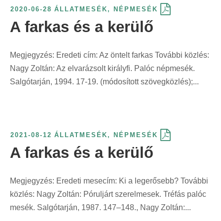
e
é
k
t
ö
2020-06-28
ÁLLATMESÉK
,
NÉPMESÉK
r
l
r
s
ö
ő
g
A farkas és a kerülő
i
á
i
s
z
s
z
n
s
n
z
l
z
í
t
:
Megjegyzés: Eredeti cím: Az öntelt farkas További közlés:
t
e
ő
e
t
:
Nagy Zoltán: Az elvarázsolt királyfi. Palóc népmesék.
:
r
s
r
é
Salgótarján, 1994. 17-19. (módosított szövegközlés);...
i
z
i
s
n
e
n
f
t
r
t
o
:
i
:
r
2021-08-12
ÁLLATMESÉK
,
NÉPMESÉK
n
m
A farkas és a kerülő
t
á
:
j
a
Megjegyzés: Eredeti mesecím: Ki a legerősebb? További
s
közlés: Nagy Zoltán: Póruljárt szerelmesek. Tréfás palóc
z
mesék. Salgótarján, 1987. 147–148., Nagy Zoltán:...
e