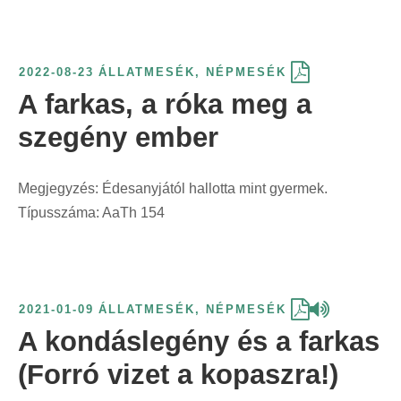
r
i
n
2022-08-23
ÁLLATMESÉK
,
NÉPMESÉK
t
A farkas, a róka meg a
:
szegény ember
Megjegyzés: Édesanyjától hallotta mint gyermek.
Típusszáma: AaTh 154
2021-01-09
ÁLLATMESÉK
,
NÉPMESÉK
A kondáslegény és a farkas
(Forró vizet a kopaszra!)