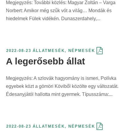
Megjegyzés: További közlés: Magyar Zoltán – Varga
Norbert: Amikor még szűk vót a világ… Mondák és
hiedelmek Fülek vidékén. Dunaszerdahely,...
2022-08-23
ÁLLATMESÉK
,
NÉPMESÉK
A legerősebb állat
Megjegyzés: A szlovák hagyomány is ismeri, Polívka
egyebek közt a gömöri Köviből közölte egy változatát.
Édesanyjától hallotta mint gyermek. Típusszáma:...
2022-08-23
ÁLLATMESÉK
,
NÉPMESÉK