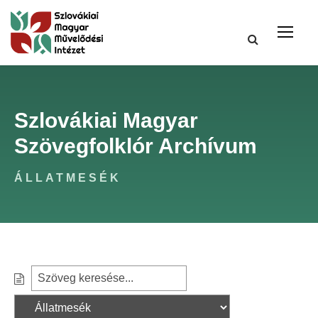
Szlovákiai Magyar
Szövegfolklór Archívum
ÁLLATMESÉK
S
S
e
z
a
ű