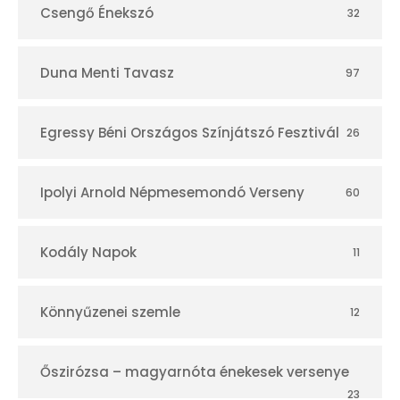
Csengő Énekszó
32
Duna Menti Tavasz
97
Egressy Béni Országos Színjátszó Fesztivál
26
Ipolyi Arnold Népmesemondó Verseny
60
Kodály Napok
11
Könnyűzenei szemle
12
Őszirózsa – magyarnóta énekesek versenye
23