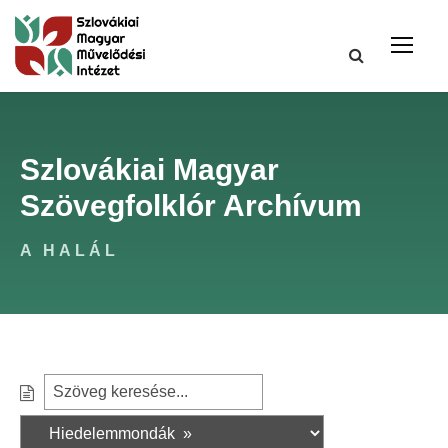
Szlovákiai Magyar
Szövegfolklór Archívum
A HALÁL
S
S
e
z
a
ű