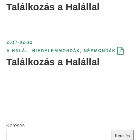
Találkozás a Halállal
r
i
n
t
:
2017-02-12
A HALÁL
,
HIEDELEMMONDÁK
,
NÉPMONDÁK
Találkozás a Halállal
Keresés
Keresés