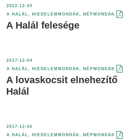
e
é
k
t
ö
2022-12-05
r
l
r
s
ö
ő
g
A HALÁL
,
HIEDELEMMONDÁK
,
NÉPMONDÁK
i
á
i
s
z
s
z
A Halál felesége
n
s
n
z
l
z
í
t
:
t
e
ő
e
t
:
:
r
s
r
é
i
z
i
s
2017-12-04
n
e
n
f
A HALÁL
,
HIEDELEMMONDÁK
,
NÉPMONDÁK
t
r
t
o
A lovaskocsit elnehezítő
:
i
:
r
n
m
Halál
t
á
:
j
a
s
2017-12-06
z
A HALÁL
,
HIEDELEMMONDÁK
,
NÉPMONDÁK
e