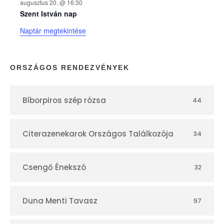
augusztus 20. @ 16:30
n
Szent István nap
Naptár megtekintése
a
p
ORSZÁGOS RENDEZVÉNYEK
t
Bíborpiros szép rózsa
44
á
r
Citerazenekarok Országos Találkozója
34
Csengő Énekszó
32
Duna Menti Tavasz
97