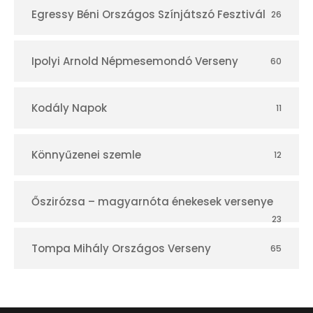
Egressy Béni Országos Színjátszó Fesztivál
26
Ipolyi Arnold Népmesemondó Verseny
60
Kodály Napok
11
Könnyűzenei szemle
12
Őszirózsa – magyarnóta énekesek versenye
23
Tompa Mihály Országos Verseny
65