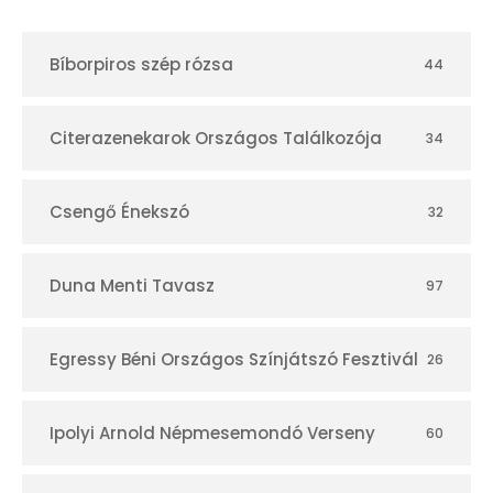
t
Bíborpiros szép rózsa
44
á
r
Citerazenekarok Országos Találkozója
34
Csengő Énekszó
32
Duna Menti Tavasz
97
Egressy Béni Országos Színjátszó Fesztivál
26
Ipolyi Arnold Népmesemondó Verseny
60