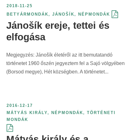
e
é
k
t
ö
2018-11-25
r
l
r
s
ö
ő
g
BETYÁRMONDÁK
,
JÁNOŠÍK
,
NÉPMONDÁK
i
á
i
s
z
s
z
Jánošík ereje, tettei és
n
s
n
z
l
z
í
t
:
elfogása
t
e
ő
e
t
:
:
r
s
r
é
i
z
i
s
Megjegyzés: Jánošík életéről az itt bemutatandó
n
e
n
f
történetet 1960 őszén jegyeztem fel a Sajó völgyében
t
r
t
o
(Borsod megye), Hét községben. A történetet...
:
i
:
r
n
m
t
á
:
j
2016-12-17
MÁTYÁS KIRÁLY
,
NÉPMONDÁK
,
TÖRTÉNETI
a
MONDÁK
s
z
Mátyás király és a
e