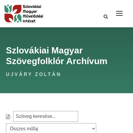
Szlovákiai Magyar
Szövegfolklór Archívum
UJVÁRY ZOLTÁN
S
S
e
z
a
ű