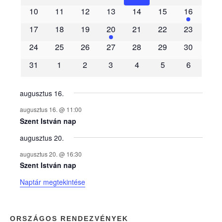
e
10
11
12
13
14
15
16
m
17
18
19
20
21
22
23
é
24
25
26
27
28
29
30
31
1
2
3
4
5
6
n
y
augusztus 16.
augusztus 16. @ 11:00
e
Szent István nap
augusztus 20.
k
augusztus 20. @ 16:30
n
Szent István nap
Naptár megtekintése
a
p
ORSZÁGOS RENDEZVÉNYEK