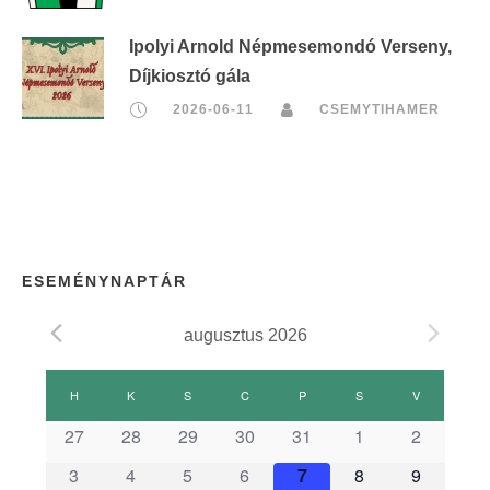
Ipolyi Arnold Népmesemondó Verseny,
Díjkiosztó gála
2026-06-11
CSEMYTIHAMER
ESEMÉNYNAPTÁR
augusztus 2026
E
H
HÉTFŐ
K
KEDD
S
SZERDA
C
CSÜTÖRTÖK
P
PÉNTEK
S
SZOMBAT
V
VASÁRNAP
s
27
28
29
30
31
1
2
3
4
5
6
7
8
9