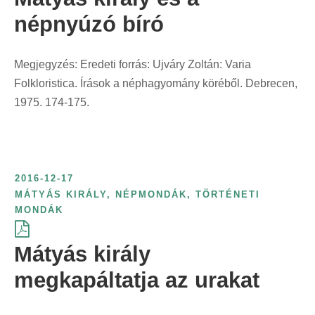
r
népnyúzó bíró
i
n
Megjegyzés: Eredeti forrás: Ujváry Zoltán: Varia
t
Folkloristica. Írások a néphagyomány köréből. Debrecen,
:
1975. 174-175.
2016-12-17
MÁTYÁS KIRÁLY
,
NÉPMONDÁK
,
TÖRTÉNETI
MONDÁK
Mátyás király
megkapáltatja az urakat