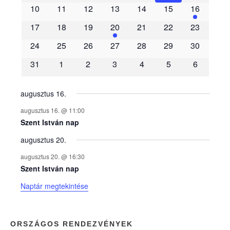
e
10
11
12
13
14
15
16
m
17
18
19
20
21
22
23
é
24
25
26
27
28
29
30
31
1
2
3
4
5
6
n
y
augusztus 16.
augusztus 16. @ 11:00
e
Szent István nap
augusztus 20.
k
augusztus 20. @ 16:30
n
Szent István nap
Naptár megtekintése
a
p
ORSZÁGOS RENDEZVÉNYEK