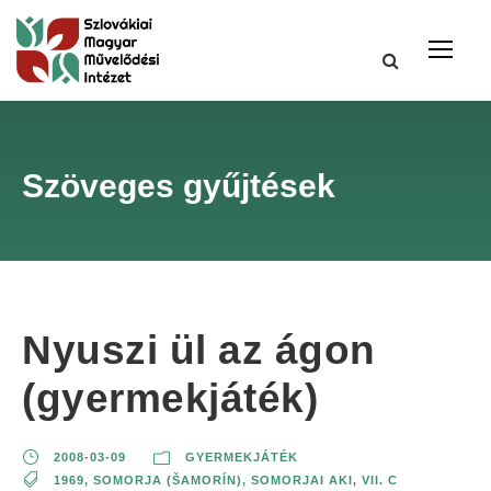
Szöveges gyűjtések
Nyuszi ül az ágon
(gyermekjáték)
2008-03-09
GYERMEKJÁTÉK
1969
,
SOMORJA (ŠAMORÍN)
,
SOMORJAI AKI
,
VII. C