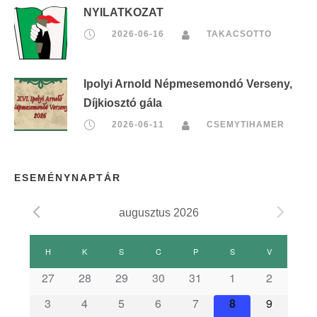
NYILATKOZAT
2026-06-16
TAKACSOTTO
Ipolyi Arnold Népmesemondó Verseny,
Díjkiosztó gála
2026-06-11
CSEMYTIHAMER
ESEMÉNYNAPTÁR
augusztus 2026
E
H
HÉTFŐ
K
KEDD
S
SZERDA
C
CSÜTÖRTÖK
P
PÉNTEK
S
SZOMBAT
V
VASÁRNAP
s
27
28
29
30
31
1
2
3
4
5
6
7
8
9