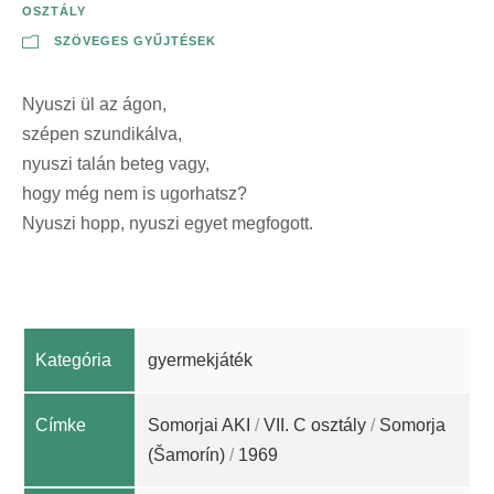
OSZTÁLY
SZÖVEGES GYŰJTÉSEK
Nyuszi ül az ágon,
szépen szundikálva,
nyuszi talán beteg vagy,
hogy még nem is ugorhatsz?
Nyuszi hopp, nyuszi egyet megfogott.
Kategória
gyermekjáték
Címke
Somorjai AKI
/
VII. C osztály
/
Somorja
(Šamorín)
/
1969