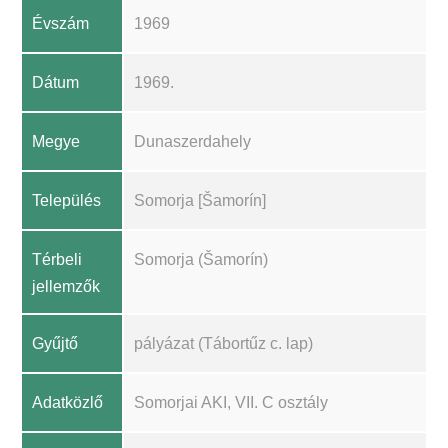
Évszám
1969
Dátum
1969.
Megye
Dunaszerdahely
Település
Somorja [Šamorín]
Térbeli
Somorja (Šamorín)
jellemzők
Gyűjtő
pályázat (Tábortűz c. lap)
Adatközlő
Somorjai AKI, VII. C osztály