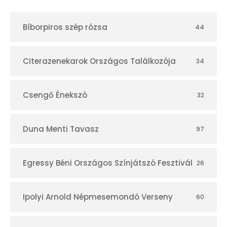
t
Bíborpiros szép rózsa
44
á
r
Citerazenekarok Országos Találkozója
34
Csengő Énekszó
32
Duna Menti Tavasz
97
Egressy Béni Országos Színjátszó Fesztivál
26
Ipolyi Arnold Népmesemondó Verseny
60