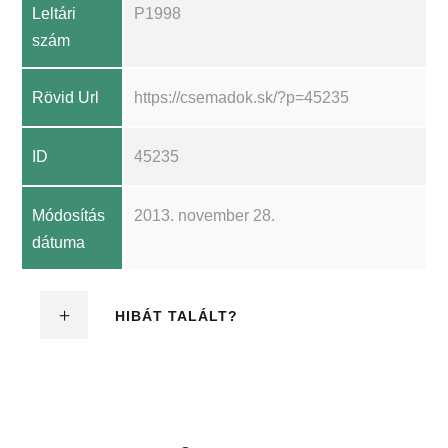
Leltári
P1998
szám
Rövid Url
https://csemadok.sk/?p=45235
ID
45235
Módosítás
2013. november 28.
dátuma
HIBÁT TALÁLT?