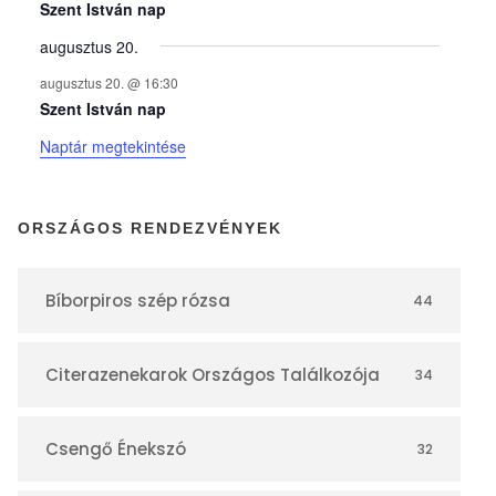
y
Szent István nap
augusztus 20.
e
augusztus 20. @ 16:30
Szent István nap
k
Naptár megtekintése
n
ORSZÁGOS RENDEZVÉNYEK
a
Bíborpiros szép rózsa
44
p
Citerazenekarok Országos Találkozója
34
t
á
Csengő Énekszó
32