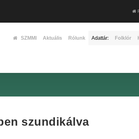
F
SZMMI
Aktuális
Rólunk
Adattár:
Folklór
épen szundikálva