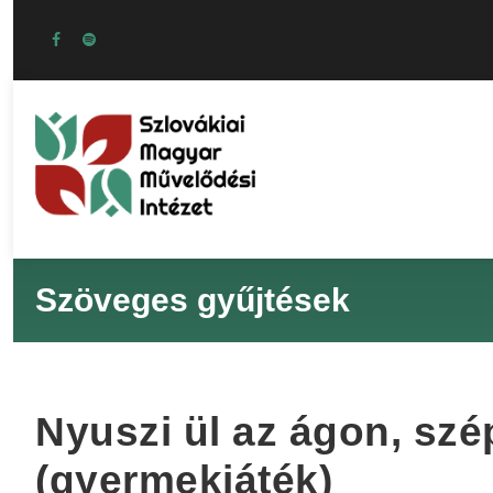
Szöveges gyűjtések
Nyuszi ül az ágon, sz
(gyermekjáték)