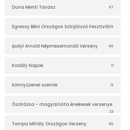
r
Duna Menti Tavasz
97
Egressy Béni Országos Színjátszó Fesztivál
26
Ipolyi Arnold Népmesemondó Verseny
60
Kodály Napok
11
Könnyűzenei szemle
12
Őszirózsa – magyarnóta énekesek versenye
23
Tompa Mihály Országos Verseny
65