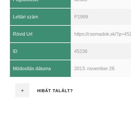
Leltári szám
P1999
Rövid Url
https://csemadok.sk/?p=45
ID
45236
Módosítás dátuma
2013. november 28.
HIBÁT TALÁLT?