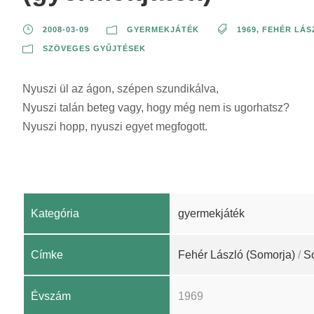
2008-03-09
GYERMEKJÁTÉK
1969
,
FEHÉR LÁS
SZÖVEGES GYŰJTÉSEK
Nyuszi ül az ágon, szépen szundikálva,
Nyuszi talán beteg vagy, hogy még nem is ugorhatsz?
Nyuszi hopp, nyuszi egyet megfogott.
Kategória
gyermekjáték
Címke
Fehér László (Somorja)
/
S
Évszám
1969