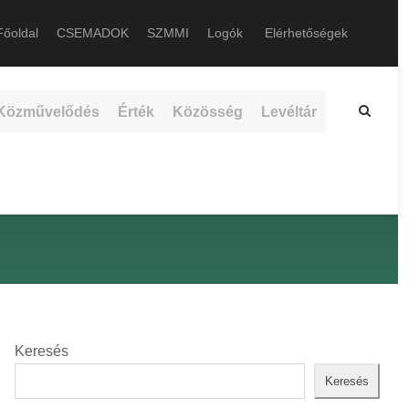
őoldal
CSEMADOK
SZMMI
Logók
Elérhetőségek
Közművelődés
Érték
Közösség
Levéltár
Keresés
Keresés