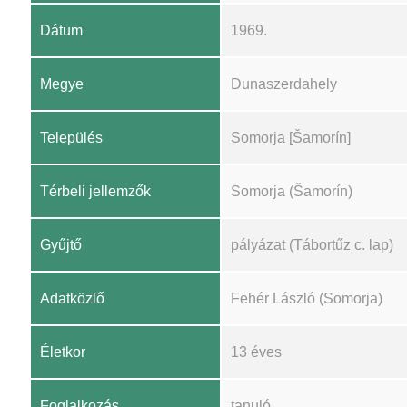
Dátum
1969.
Megye
Dunaszerdahely
Település
Somorja [Šamorín]
Térbeli jellemzők
Somorja (Šamorín)
Gyűjtő
pályázat (Tábortűz c. lap)
Adatközlő
Fehér László (Somorja)
Életkor
13 éves
Foglalkozás
tanuló