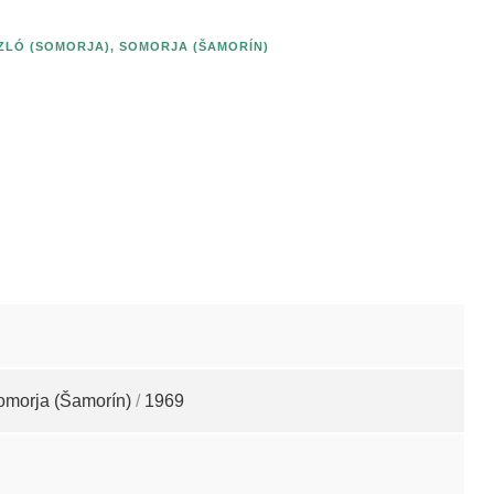
ZLÓ (SOMORJA)
,
SOMORJA (ŠAMORÍN)
omorja (Šamorín)
/
1969