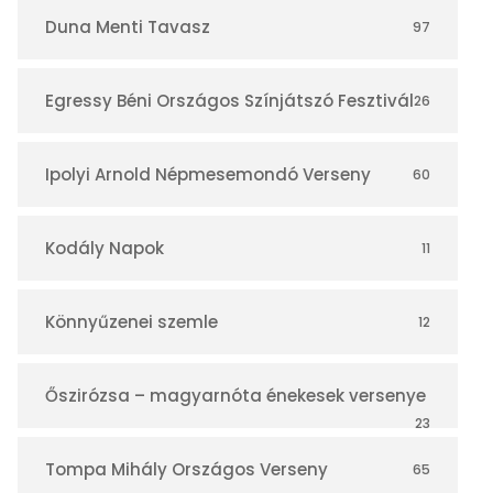
r
Duna Menti Tavasz
97
Egressy Béni Országos Színjátszó Fesztivál
26
Ipolyi Arnold Népmesemondó Verseny
60
Kodály Napok
11
Könnyűzenei szemle
12
Őszirózsa – magyarnóta énekesek versenye
23
Tompa Mihály Országos Verseny
65