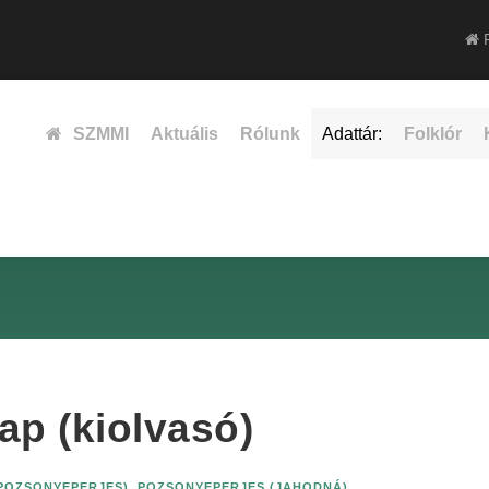
F
SZMMI
Aktuális
Rólunk
Adattár:
Folklór
lap (kiolvasó)
POZSONYEPERJES)
,
POZSONYEPERJES (JAHODNÁ)