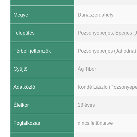
Megye
Dunaszerdahely
Település
Pozsonyeperjes, Eperjes [
Térbeli jellemzők
Pozsonyeperjes (Jahodná)
Gyűjtő
Ág Tibor
Adatközlő
Kondé László (Pozsonyepe
Életkor
13 éves
Foglalkozás
nincs feltüntetve