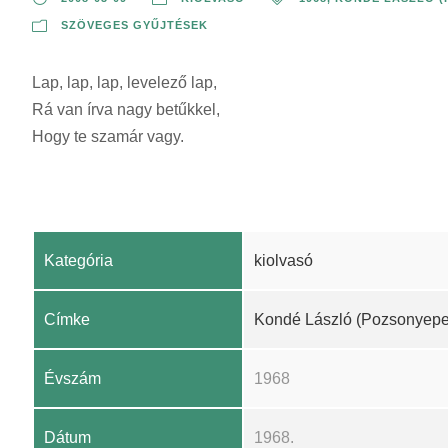
SZÖVEGES GYŰJTÉSEK
Lap, lap, lap, levelező lap,
Rá van írva nagy betűkkel,
Hogy te szamár vagy.
Kategória
kiolvasó
Címke
Kondé László (Pozsonyepe
Évszám
1968
Dátum
1968.