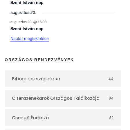
y
Szent István nap
augusztus 20.
e
augusztus 20. @ 16:30
Szent István nap
k
Naptár megtekintése
n
ORSZÁGOS RENDEZVÉNYEK
a
Bíborpiros szép rózsa
44
p
Citerazenekarok Országos Találkozója
34
t
á
Csengő Énekszó
32