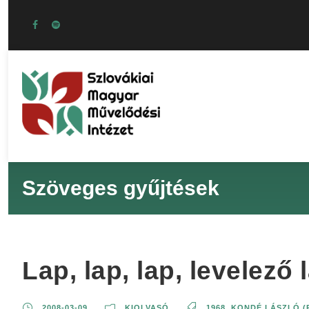
Szöveges gyűjtések
Lap, lap, lap, levelező 
2008-03-09
KIOLVASÓ
1968
,
KONDÉ LÁSZLÓ (