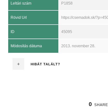
Leltári szám
P1858
Rövid Url
https://csemadok.sk/?p=45
ID
45095
Módosítás dátuma
2013. november 28.
HIBÁT TALÁLT?
0
SHARE