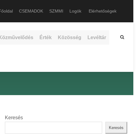
őoldal
CSEMADOK
SZMMI
Logók
Elérhetőségek
Közművelődés
Érték
Közösség
Levéltár
Keresés
Keresés