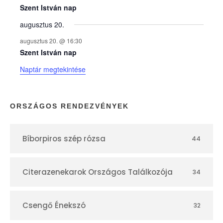
e
Szent István nap
augusztus 20.
k
augusztus 20. @ 16:30
n
Szent István nap
Naptár megtekintése
a
p
ORSZÁGOS RENDEZVÉNYEK
t
Bíborpiros szép rózsa
44
á
r
Citerazenekarok Országos Találkozója
34
Csengő Énekszó
32