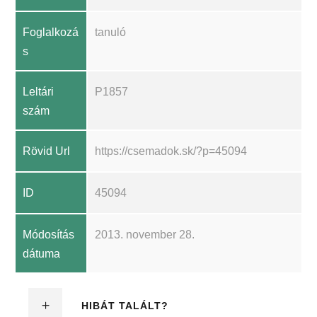
Foglalkozá
tanuló
s
Leltári
P1857
szám
Rövid Url
https://csemadok.sk/?p=45094
ID
45094
Módosítás
2013. november 28.
dátuma
HIBÁT TALÁLT?