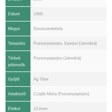
Dátum
1968.
Megye
Dunaszerdahely
Település
Pozsonyeperjes, Eperjes [Jahodná]
Térbeli
Pozsonyeperjes (Jahodná)
jellemzők
Gyűjtő
Ág Tibor
Adatközlő
Czajlik Mária (Pozsonyeperjes)
Életkor
13 éves