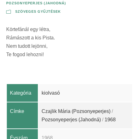
POZSONYEPERJES (JAHODNÁ)
SZÖVEGES GYŰJTÉSEK
Körtefánál egy létra,
Rámászott a kis Pista.
Nem tudott lejönni,
Te fogod lehozni!
Kategória
kiolvasó
Címke
Czajlik Mária (Pozsonyeperjes)
/
Pozsonyeperjes (Jahodná)
/
1968
Évszám
1968