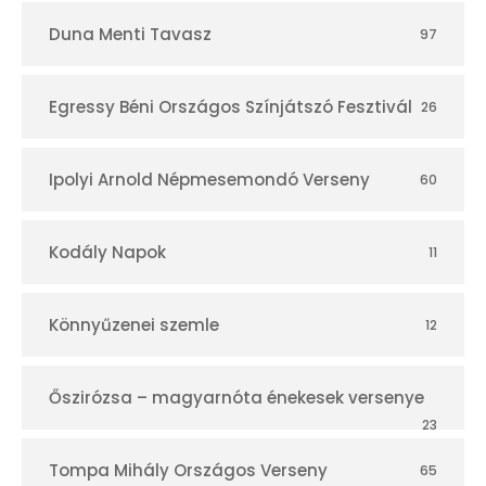
Duna Menti Tavasz
97
Egressy Béni Országos Színjátszó Fesztivál
26
Ipolyi Arnold Népmesemondó Verseny
60
Kodály Napok
11
Könnyűzenei szemle
12
Őszirózsa – magyarnóta énekesek versenye
23
Tompa Mihály Országos Verseny
65