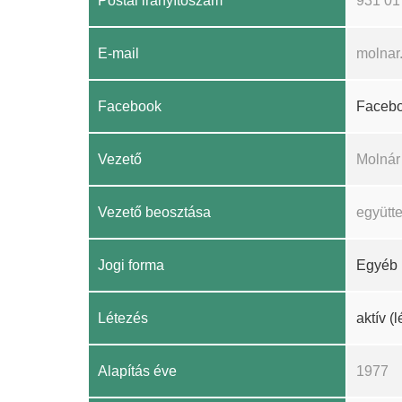
Postai irányítószám
931 01
E-mail
molnar
Facebook
Faceb
Vezető
Molnár
Vezető beosztása
együtt
Jogi forma
Egyéb
Létezés
aktív (
Alapítás éve
1977