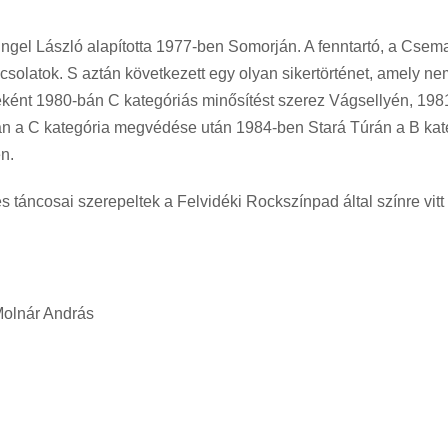
ngel László alapította 1977-ben Somorján. A fenntartó, a Csema
pcsolatok. S aztán következett egy olyan sikertörténet, amely n
ént 1980-bán C kategóriás minősítést szerez Vágsellyén, 198
 a C kategória megvédése után 1984-ben Stará Túrán a B kate
n.
 táncosai szerepeltek a Felvidéki Rockszínpad által színre vitt
Molnár András