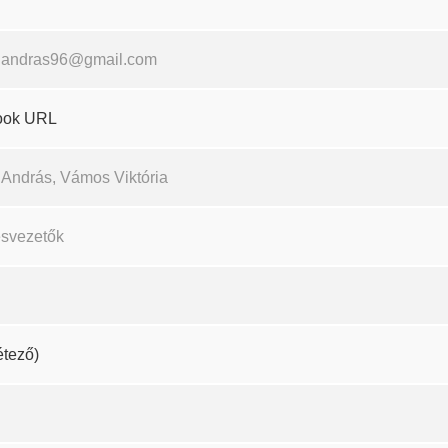
.andras96@gmail.com
ook URL
 András, Vámos Viktória
esvezetők
létező)