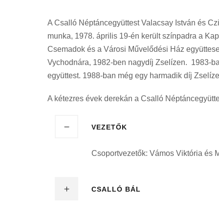
A Csalló Néptáncegyüttest Valacsay István és Czi
munka, 1978. április 19-én került színpadra a Ka
Csemadok és a Városi Művelődési Ház együttesek
Vychodnára, 1982-ben nagydíj Zselízen. 1983-ban
együttest. 1988-ban még egy harmadik díj Zselíze
A kétezres évek derekán a Csalló Néptáncegyüttes
VEZETŐK
Csoportvezetők: Vámos Viktória és 
CSALLÓ BÁL