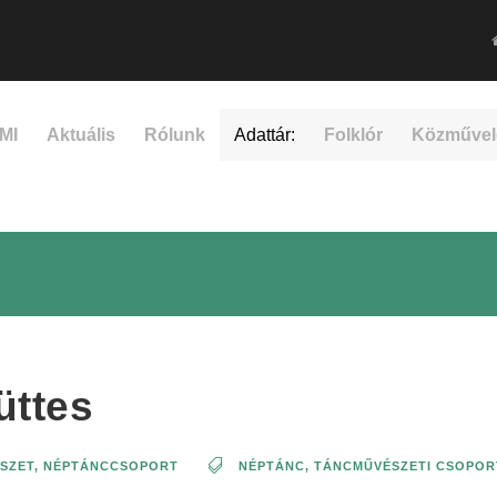
MI
Aktuális
Rólunk
Adattár:
Folklór
Közművel
üttes
SZET
,
NÉPTÁNCCSOPORT
NÉPTÁNC
,
TÁNCMŰVÉSZETI CSOPOR