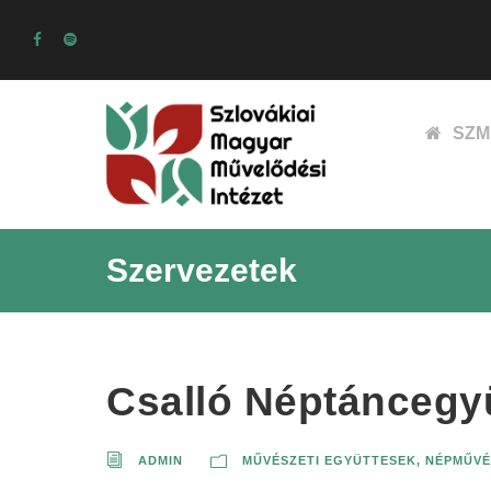
SZM
Szervezetek
Csalló Néptáncegy
ADMIN
MŰVÉSZETI EGYÜTTESEK
,
NÉPMŰVÉ