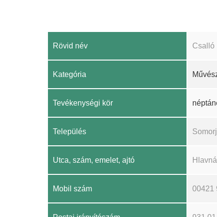
Rövid név
Csalló
Kategória
Művész
Tevékenységi kör
néptán
Település
Somorj
Utca, szám, emelet, ajtó
Hlavná
Mobil szám
00421 