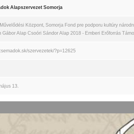
dok Alapszervezet Somorja
 Művelődési Központ, Somorja Fond pre podporu kultúry národno
n Gábor Alap Csoóri Sándor Alap 2018 - Emberi Erőforrás Tám
//csemadok.sk/szervezetek/?p=12625
május 13.