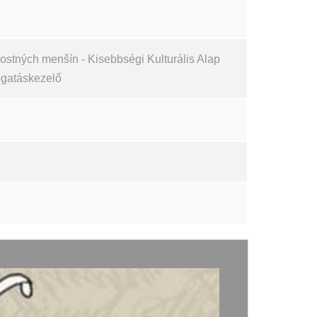
stných menšín - Kisebbségi Kulturális Alap
ogatáskezelő