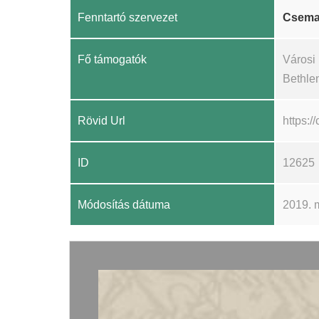
Fenntartó szervezet
Csema
Fő támogatók
Városi
Bethle
Rövid Url
https:
ID
12625
Módosítás dátuma
2019. 