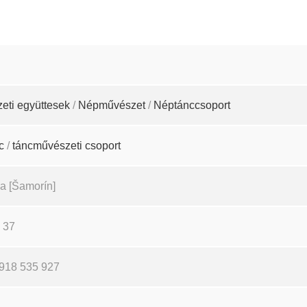
eti együttesek
/
Népművészet
/
Néptánccsoport
c
/
táncművészeti csoport
a [Šamorín]
 37
918 535 927