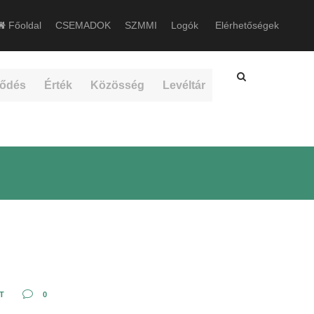
Főoldal
CSEMADOK
SZMMI
Logók
Elérhetőségek
ődés
Érték
Közösség
Levéltár
T
0