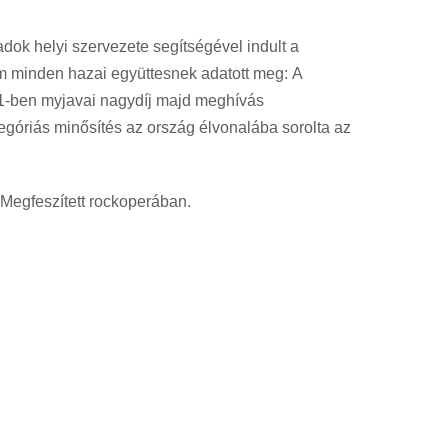
dok helyi szervezete segítségével indult a
em minden hazai együttesnek adatott meg: A
1-ben myjavai nagydíj majd meghívás
góriás minősítés az ország élvonalába sorolta az
 Megfeszített rockoperában.