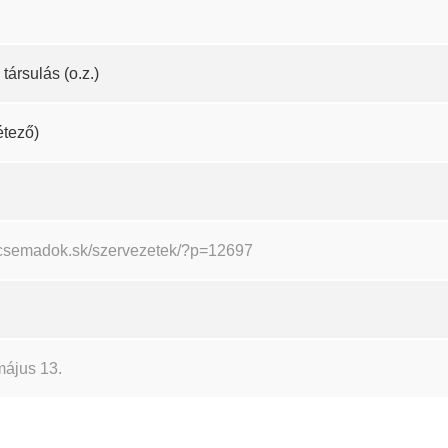
 társulás (o.z.)
létező)
//csemadok.sk/szervezetek/?p=12697
május 13.