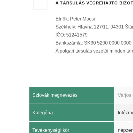
A TÁRSULÁS VÉGREHAJTÓ BIZO
Elnök: Peter Mocsi
Székhely: Hlavná 127/11, 94301 Štú
IĆO: 51241579
Bankszámla: SK30 5200 0000 0000
A polgári társulás vezetői minden t
Szlovák megnevezés
Varjos
Kategória
Intézm
Tevékenységi kör
népzen