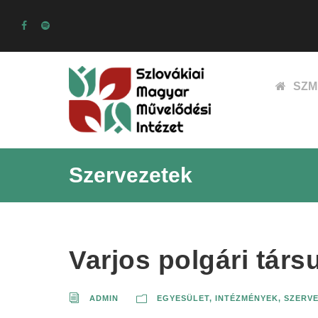
SZM
Szervezetek
Varjos polgári társ
ADMIN
EGYESÜLET
,
INTÉZMÉNYEK, SZERV