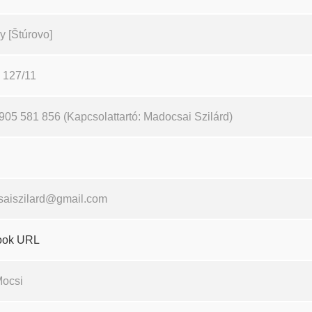
y [Štúrovo]
 127/11
905 581 856 (Kapcsolattartó: Madocsai Szilárd)
aiszilard@gmail.com
ook URL
Mocsi