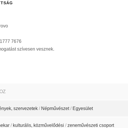
TTSÁG
rovo
 1777 7676
ámogatást szívesen vesznek.
 OZ
ények, szervezetek
/
Népművészet
/
Egyesület
ekar
/
kulturális, közművelődési
/
zeneművészeti csoport