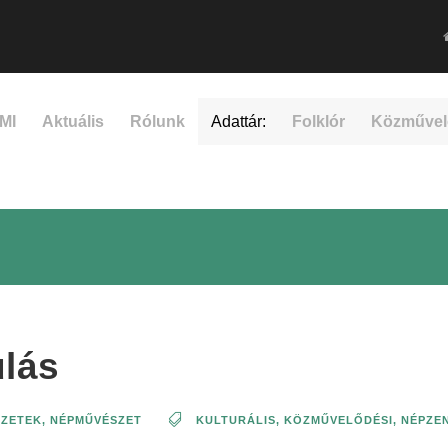
MI
Aktuális
Rólunk
Adattár:
Folklór
Közművel
ulás
EZETEK
,
NÉPMŰVÉSZET
KULTURÁLIS, KÖZMŰVELŐDÉSI
,
NÉPZE