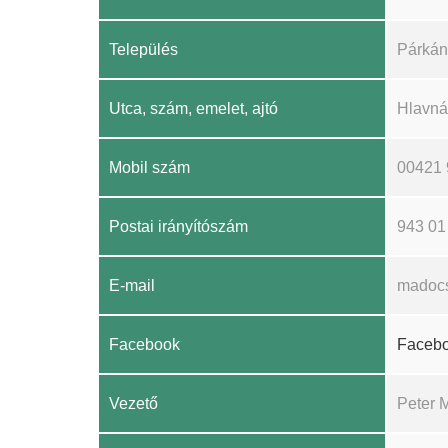
Település
Párkán
Utca, szám, emelet, ajtó
Hlavná
Mobil szám
00421 
Postai irányítószám
943 01
E-mail
madocs
Facebook
Faceb
Vezető
Peter 