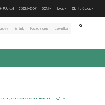
Főoldal
CSEMADOK
SZMMI
Logók
Elérhetőségek
ődés
Érték
Közösség
Levéltár
NEKAR
,
ZENEMŰVÉSZETI CSOPORT
0