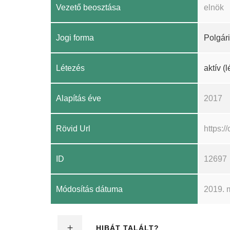
Vezető beosztása
elnök
Jogi forma
Polgári
Létezés
aktív (
Alapítás éve
2017
Rövid Url
https:
ID
12697
Módosítás dátuma
2019. 
HIBÁT TALÁLT?