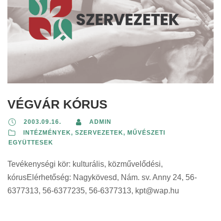
VÉGVÁR KÓRUS
2003.09.16.
ADMIN
INTÉZMÉNYEK, SZERVEZETEK
,
MŰVÉSZETI
EGYÜTTESEK
Tevékenységi kör: kulturális, közművelődési,
kórusElérhetőség: Nagykövesd, Nám. sv. Anny 24, 56-
6377313, 56-6377235, 56-6377313,
kpt@wap.hu