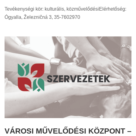
Tevékenységi kör: kulturális, közművelődésiElérhetőség:
Ógyalla, Železničná 3, 35-7602970
VÁROSI MŰVELŐDÉSI KÖZPONT –