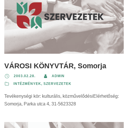
s
m
r
:
s
z
:
z
a
i
z
e
e
s
n
e
t
r
z
t
r
i
i
e
:
i
e
n
r
n
g
t
i
t
y
:
n
:
s
t
VÁROSI KÖNYVTÁR, Somorja
é
:
g
2003.02.28.
ADMIN
s
INTÉZMÉNYEK, SZERVEZETEK
z
Tevékenységi kör: kulturális, közművelődésiElérhetőség:
e
Somorja, Parka utca 4, 31-5623328
r
i
n