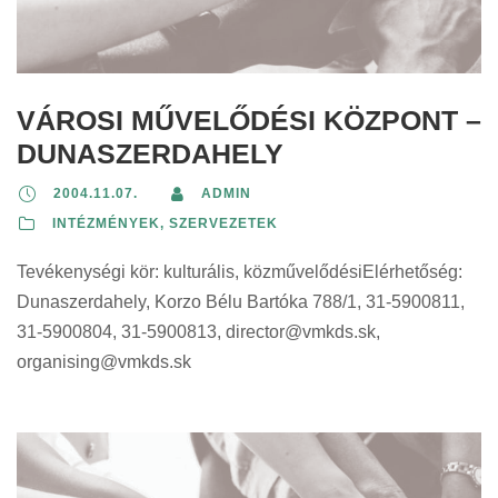
VÁROSI MŰVELŐDÉSI KÖZPONT –
DUNASZERDAHELY
2004.11.07.
ADMIN
INTÉZMÉNYEK, SZERVEZETEK
Tevékenységi kör: kulturális, közművelődésiElérhetőség:
Dunaszerdahely, Korzo Bélu Bartóka 788/1, 31-5900811,
31-5900804, 31-5900813,
director@vmkds.sk
,
organising@vmkds.sk