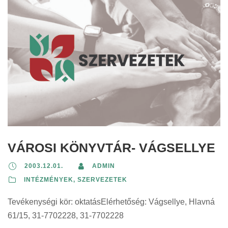
t
:
VÁROSI KÖNYVTÁR- VÁGSELLYE
2003.12.01.
ADMIN
INTÉZMÉNYEK, SZERVEZETEK
Tevékenységi kör: oktatásElérhetőség: Vágsellye, Hlavná
61/15, 31-7702228, 31-7702228