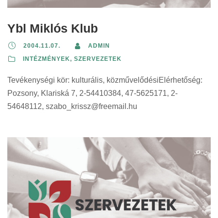
Ybl Miklós Klub
2004.11.07.
ADMIN
INTÉZMÉNYEK, SZERVEZETEK
Tevékenységi kör: kulturális, közművelődésiElérhetőség:
Pozsony, Klariská 7, 2-54410384, 47-5625171, 2-
54648112,
szabo_krissz@freemail.hu