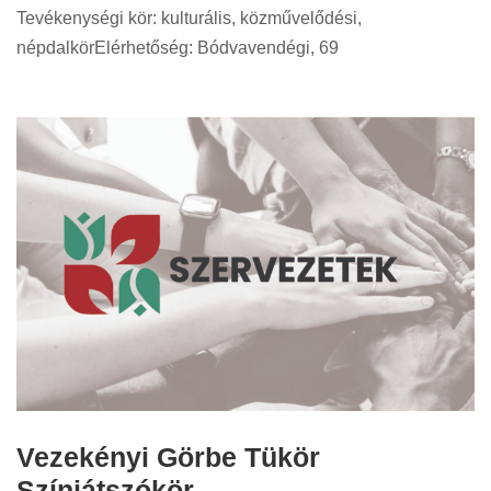
Tevékenységi kör: kulturális, közművelődési,
népdalkörElérhetőség: Bódvavendégi, 69
Vezekényi Görbe Tükör
Színjátszókör