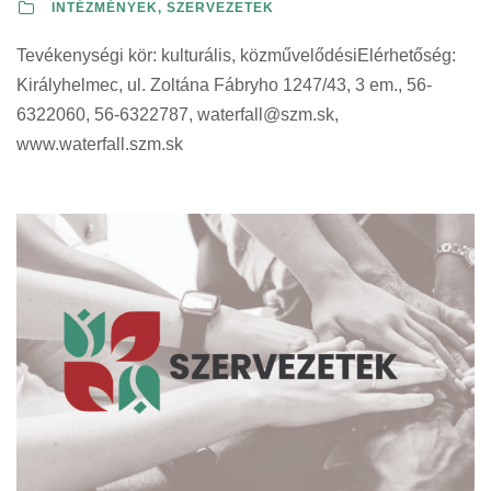
INTÉZMÉNYEK, SZERVEZETEK
Tevékenységi kör: kulturális, közművelődésiElérhetőség:
Királyhelmec, ul. Zoltána Fábryho 1247/43, 3 em., 56-
6322060, 56-6322787,
waterfall@szm.sk
,
www.waterfall.szm.sk