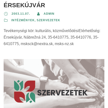
ÉRSEKÚJVÁR
2003.11.07.
ADMIN
INTÉZMÉNYEK, SZERVEZETEK
Tevékenységi kör: kulturális, közművelődésiElérhetőség:
Érsekújvár, Nábrežná 24, 35-6410775, 35-6410776, 35-
6410775,
msksck@nextra.sk
, msks-nz.sk