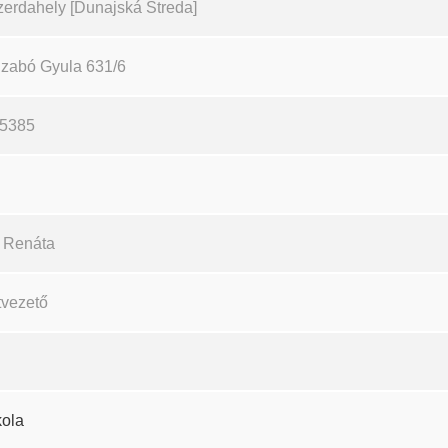
erdahely [Dunajská Streda]
Szabó Gyula 631/6
25385
i Renáta
tvezető
kola