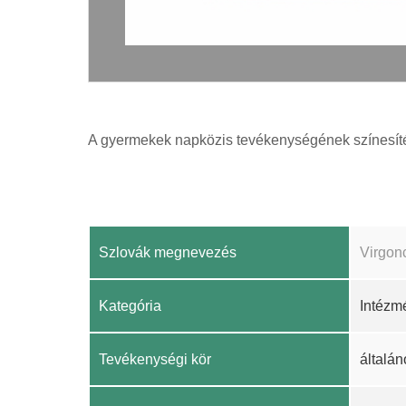
A gyermekek napközis tevékenységének színesít
Szlovák megnevezés
Virgon
Kategória
Intézm
Tevékenységi kör
általán