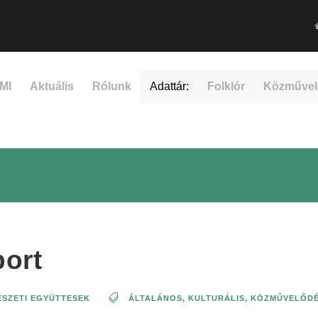
MI
Aktuális
Rólunk
Adattár:
Folklór
Közművel
ort
SZETI EGYÜTTESEK
ÁLTALÁNOS
,
KULTURÁLIS, KÖZMŰVELŐDÉ