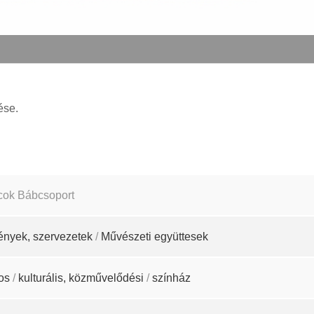
ése.
cok Bábcsoport
ények, szervezetek
/
Művészeti együttesek
os
/
kulturális, közművelődési
/
színház