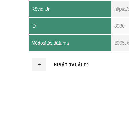
Rövid Url
https:
ID
8980
Módosítás dátuma
2005. 
HIBÁT TALÁLT?