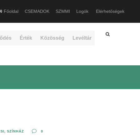
Főoldal
CSEMADOK
SZMMI
Logók
Elérhetőségek
ődés
Érték
Közösség
Levéltár
SI
,
SZÍNHÁZ
0