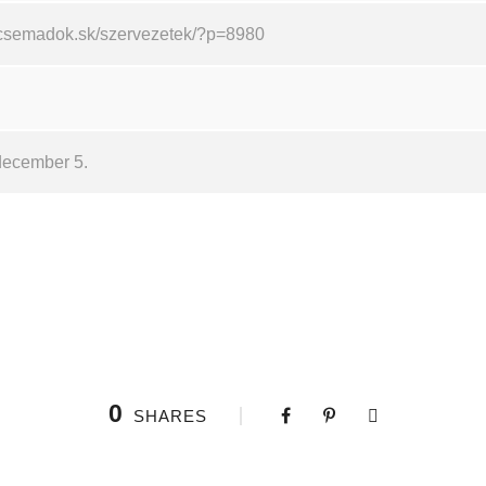
//csemadok.sk/szervezetek/?p=8980
december 5.
0
SHARES