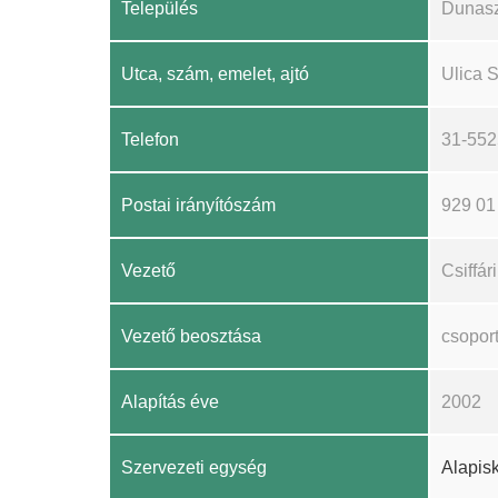
Település
Dunasz
Utca, szám, emelet, ajtó
Ulica 
Telefon
31-55
Postai irányítószám
929 01
Vezető
Csiffár
Vezető beosztása
csopor
Alapítás éve
2002
Szervezeti egység
Alapis