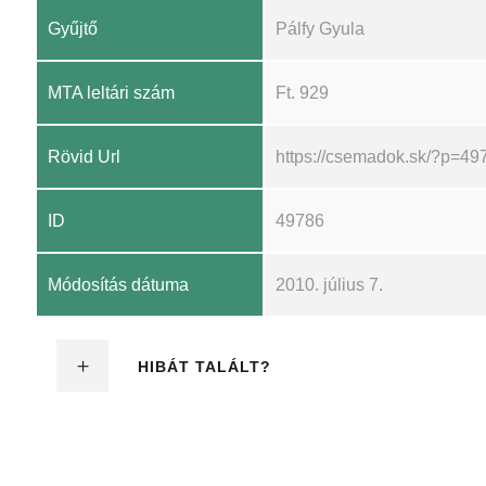
Gyűjtő
Pálfy Gyula
MTA leltári szám
Ft. 929
Rövid Url
https://csemadok.sk/?p=49
ID
49786
Módosítás dátuma
2010. július 7.
HIBÁT TALÁLT?