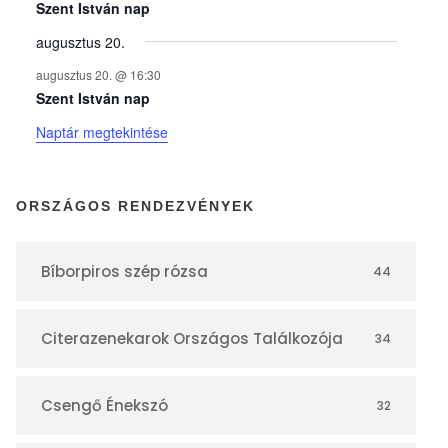
y
Szent István nap
augusztus 20.
e
augusztus 20. @ 16:30
Szent István nap
k
Naptár megtekintése
n
ORSZÁGOS RENDEZVÉNYEK
a
Bíborpiros szép rózsa
44
p
Citerazenekarok Országos Találkozója
34
t
á
Csengő Énekszó
32