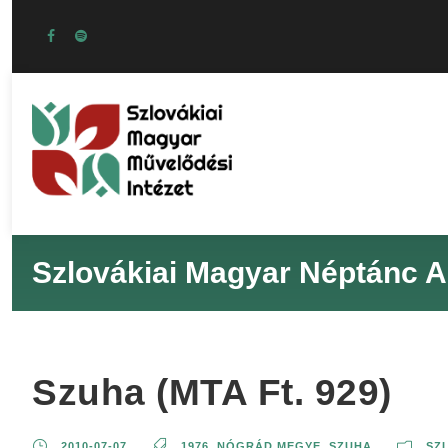
Szlovákiai Magyar Néptánc A
Szuha (MTA Ft. 929)
2010-07-07
1976
,
NÓGRÁD MEGYE
,
SZUHA
SZ