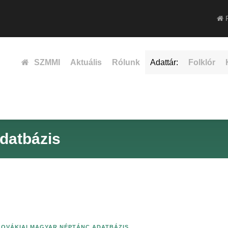
F
SZMMI
Aktuális
Rólunk
Adattár:
Folklór
datbázis
LOVÁKIAI MAGYAR NÉPTÁNC ADATBÁZIS