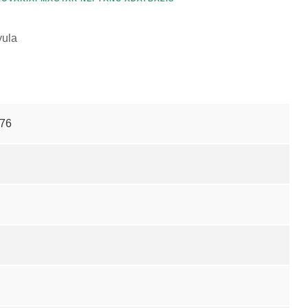
yula
76