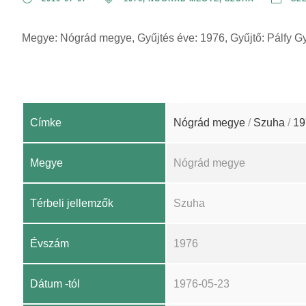
Megye: Nógrád megye, Gyűjtés éve: 1976, Gyűjtő: Pálfy G
Címke
Nógrád megye
/
Szuha
/
19
Megye
Nógrád megye
Térbeli jellemzők
Szuha
Évszám
1976
Dátum -tól
1976-05-23