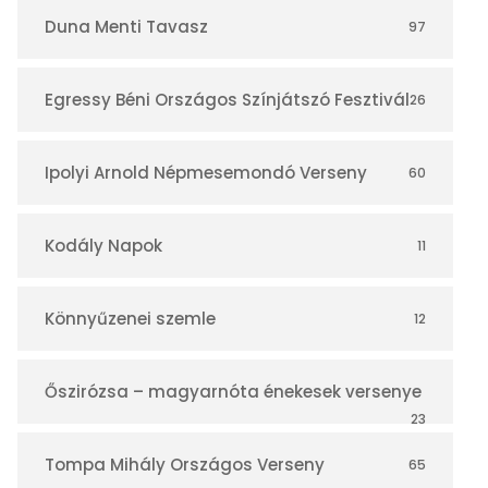
r
Duna Menti Tavasz
97
Egressy Béni Országos Színjátszó Fesztivál
26
Ipolyi Arnold Népmesemondó Verseny
60
Kodály Napok
11
Könnyűzenei szemle
12
Őszirózsa – magyarnóta énekesek versenye
23
Tompa Mihály Országos Verseny
65