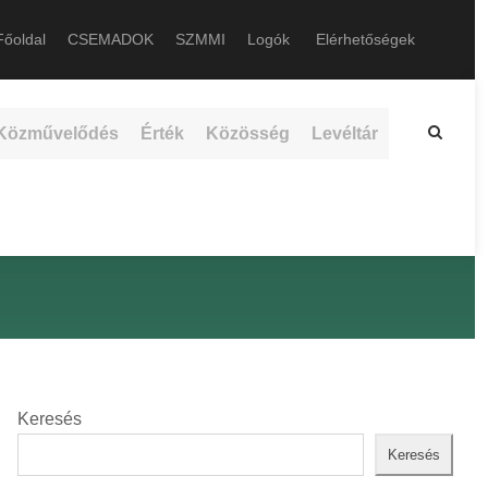
őoldal
CSEMADOK
SZMMI
Logók
Elérhetőségek
Közművelődés
Érték
Közösség
Levéltár
Keresés
Keresés