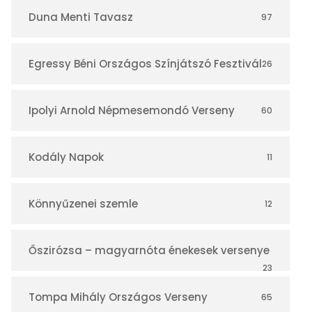
r
Duna Menti Tavasz
97
Egressy Béni Országos Színjátszó Fesztivál
26
Ipolyi Arnold Népmesemondó Verseny
60
Kodály Napok
11
Könnyűzenei szemle
12
Őszirózsa – magyarnóta énekesek versenye
23
Tompa Mihály Országos Verseny
65