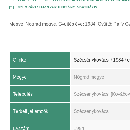
SZLOVÁKIAI MAGYAR NÉPTÁNC ADATBÁZIS
Megye: Nógrád megye, Gyűjtés éve: 1984, Gyűjtő: Pálfy G
Címke
Szécsénykovácsi
/
1984
/
c
Megye
Nógrád megye
Település
Szécsénykovácsi [Kováčov
Térbeli jellemzők
Szécsénykovácsi
Évszám
1984