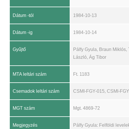
Dátum -tól
1984-10-13
Dátum -ig
1984-10-14
Gyűjtő
Pálfy Gyula, Braun Miklós, 
László, Ág Tibor
MTA leltári szám
Ft. 1183
Csemadok leltári szám
CSMI-FGY-015, CSMI-FGY
MGT szám
Mgt. 4869-72
Megjegyzés
Pálfy Gyula: Felföldi levele