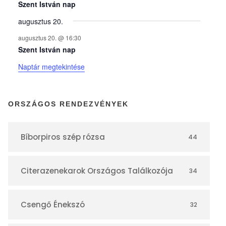
y
Szent István nap
augusztus 20.
e
augusztus 20. @ 16:30
Szent István nap
k
Naptár megtekintése
n
ORSZÁGOS RENDEZVÉNYEK
a
Bíborpiros szép rózsa
44
p
Citerazenekarok Országos Találkozója
34
t
á
Csengő Énekszó
32