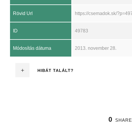
Rövid Url
https://csemadok.sk/?p=49
ID
49783
Módosítás dátuma
2013. november 28.
HIBÁT TALÁLT?
0
SHARE