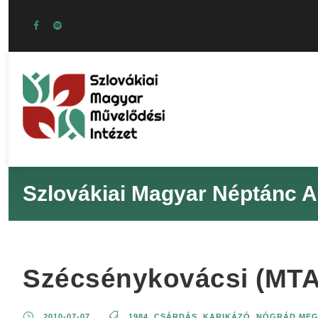
Szlovákiai Magyar Néptánc A
Szécsénykovácsi (MTA 
2010-07-07
1984
,
CSÁRDÁS
,
KARIKÁZÓ
,
NÓGRÁD MEG