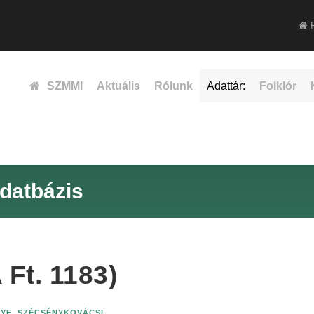
F
SZMMI
Aktuális
Rólunk
Adattár:
Folklór
datbázis
Ft. 1183)
YE
,
SZÉCSÉNYKOVÁCSI