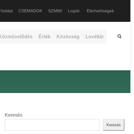
őoldal
CSEMADOK
SZMMI
Logók
Elérhetőségek
Közművelődés
Érték
Közösség
Levéltár
Keresés
Keresés