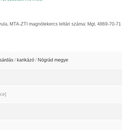
yula, MTA-ZTI magnótekercs leltári száma: Mgt. 4869-70-71
sárdás
/
karikázó
/
Nógrád megye
ce]