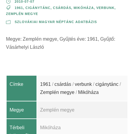
2010-07-07
1961
,
CIGÁNYTÁNC
,
CSÁRDÁS
,
MIKÓHÁZA
,
VERBUNK
,
ZEMPLÉN MEGYE
SZLOVÁKIAI MAGYAR NÉPTÁNC ADATBÁZIS
Megye: Zemplén megye, Gyűjtés éve: 1961, Gyűjtő:
Vásárhelyi László
Címke
1961
/
csárdás
/
verbunk
/
cigánytánc
/
Zemplén megye
/
Mikóháza
Megye
Zemplén megye
Térbeli
Mikóháza