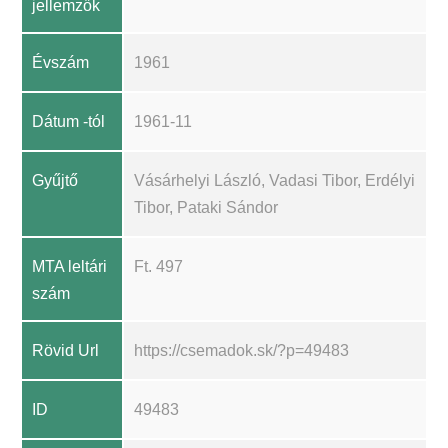
jellemzők
Évszám
1961
Dátum -tól
1961-11
Gyűjtő
Vásárhelyi László, Vadasi Tibor, Erdélyi
Tibor, Pataki Sándor
MTA leltári
Ft. 497
szám
Rövid Url
https://csemadok.sk/?p=49483
ID
49483