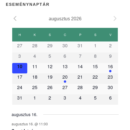
ESEMÉNYNAPTÁR
augusztus 2026
E
H
HÉTFŐ
K
KEDD
S
SZERDA
C
CSÜTÖRTÖK
P
PÉNTEK
S
SZOMBAT
V
VASÁRNAP
s
27
28
29
30
31
1
2
3
4
5
6
7
8
9
e
10
11
12
13
14
15
16
m
17
18
19
20
21
22
23
é
24
25
26
27
28
29
30
31
1
2
3
4
5
6
n
y
augusztus 16.
augusztus 16. @ 11:00