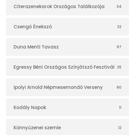
Citerazenekarok Országos Találkozója
34
Csengő Énekszó
32
Duna Menti Tavasz
97
Egressy Béni Országos Színjátszó Fesztivál
26
Ipolyi Arnold Népmesemondó Verseny
60
Kodály Napok
11
Könnyűzenei szemle
12