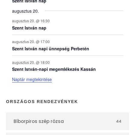
e
Szent István nap
augusztus 20.
k
augusztus 20. @ 16:30
n
Szent István nap
a
augusztus 20. @ 17:00
Szent István napi ünnepség Perbetén
p
augusztus 20. @ 18:00
Szent István-napi megemlékezés Kassán
t
Naptár megtekintése
á
r
ORSZÁGOS RENDEZVÉNYEK
Bíborpiros szép rózsa
44