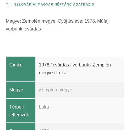
SZLOVÁKIAI MAGYAR NÉPTÁNC ADATBÁZIS
Megye: Zemplén megye, Gyűjtés éve: 1978, Műfaj:
verbunk, csárdás
Címke
1978
/
csárdás
/
verbunk
/
Zemplén
megye
/
Luka
Megye
Zemplén megye
Térbeli
Luka
jellemzők