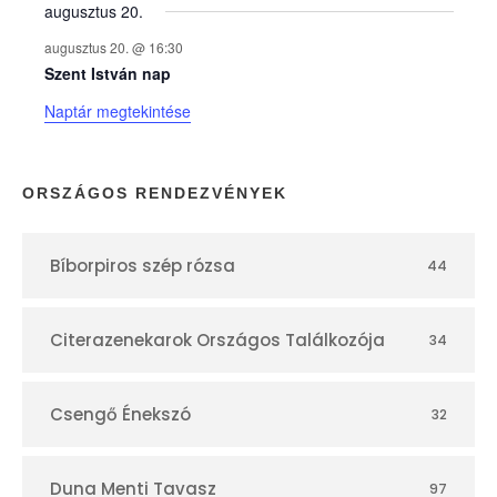
augusztus 20.
k
augusztus 20. @ 16:30
n
Szent István nap
Naptár megtekintése
a
p
ORSZÁGOS RENDEZVÉNYEK
t
Bíborpiros szép rózsa
44
á
r
Citerazenekarok Országos Találkozója
34
Csengő Énekszó
32
Duna Menti Tavasz
97