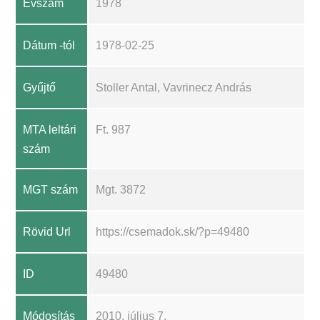
Évszám
1978
Dátum -tól
1978-02-25
Gyűjtő
Stoller Antal, Vavrinecz András
MTA leltári
Ft. 987
szám
MGT szám
Mgt. 3872
Rövid Url
https://csemadok.sk/?p=49480
ID
49480
Módosítás
2010. július 7.