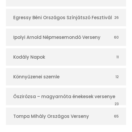
Egressy Béni Országos Színjátszó Fesztivál
26
Ipolyi Arnold Népmesemondó Verseny
60
Kodály Napok
11
Könnyűzenei szemle
12
Őszirózsa – magyarnóta énekesek versenye
23
Tompa Mihály Országos Verseny
65