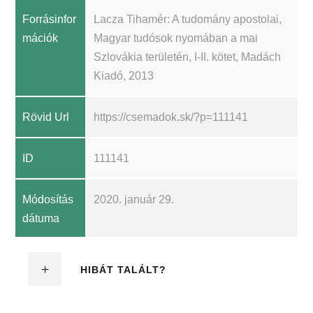
Forrásinfor
Lacza Tihamér: A tudomány apostolai,
mációk
Magyar tudósok nyomában a mai
Szlovákia területén, I-II. kötet, Madách
Kiadó, 2013
Rövid Url
https://csemadok.sk/?p=111141
ID
111141
Módosítás
2020. január 29.
dátuma
HIBÁT TALÁLT?