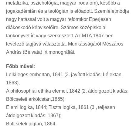
metafizika, pszichológia, magyar irodalom), később a
jogakadémián és a teológián is előadott. Szemléletmódja
nagy hatással volt a magyar reformkor Eperjesen
diákoskodó képviselőire. Számos középiskolai
tankönyvet írt vagy szerkesztett. Az MTA 1847-ben
levelező tagjává választotta. Munkásságáról Mészáros
András (Bélvata) írt monográfiát.
Főbb művei:
Lelkileges embertan, 1841 (3. javított kiadás: Lélektan,
1863);
A philosophiai ethika elemei, 1842 (2. átdolgozott kiadás:
Bölcseleti erkölcstan,1865);
Elemi logika, 1844; Tiszta logika, 1861 (3., teljesen
átdolgozott kiadás: 1867);
Bölcseleti jogtan, 1864.