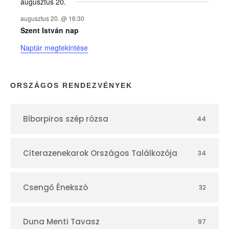
augusztus 20.
k
augusztus 20. @ 16:30
n
Szent István nap
Naptár megtekintése
a
p
ORSZÁGOS RENDEZVÉNYEK
t
Bíborpiros szép rózsa
44
á
r
Citerazenekarok Országos Találkozója
34
Csengő Énekszó
32
Duna Menti Tavasz
97