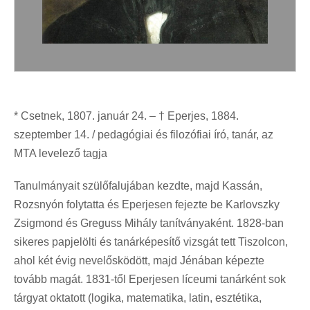
* Csetnek, 1807. január 24. – † Eperjes, 1884.
szeptember 14. / pedagógiai és filozófiai író, tanár, az
MTA levelező tagja
Tanulmányait szülőfalujában kezdte, majd Kassán,
Rozsnyón folytatta és Eperjesen fejezte be Karlovszky
Zsigmond és Greguss Mihály tanítványaként. 1828-ban
sikeres papjelölti és tanárképesítő vizsgát tett Tiszolcon,
ahol két évig nevelősködött, majd Jénában képezte
tovább magát. 1831-től Eperjesen líceumi tanárként sok
tárgyat oktatott (logika, matematika, latin, esztétika,