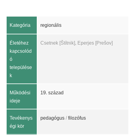
Kategória
regionális
Életéhez
Csetnek [Štítnik], Eperjes [Prešov]
kapcsolód
ó
települése
k
Működési
19. század
ideje
Tevékenys
pedagógus
/
filozófus
égi kör