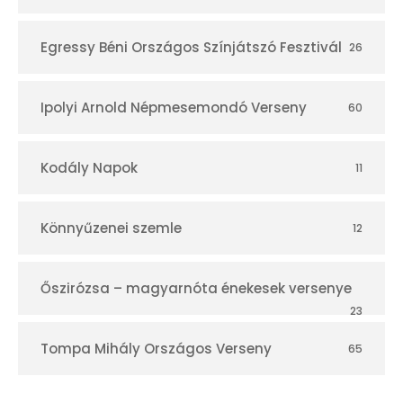
Egressy Béni Országos Színjátszó Fesztivál
26
Ipolyi Arnold Népmesemondó Verseny
60
Kodály Napok
11
Könnyűzenei szemle
12
Őszirózsa – magyarnóta énekesek versenye
23
Tompa Mihály Országos Verseny
65