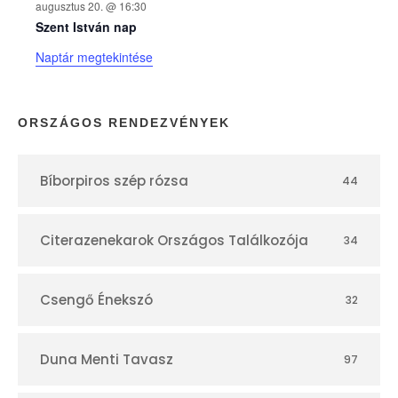
augusztus 20. @ 16:30
n
Szent István nap
Naptár megtekintése
a
p
ORSZÁGOS RENDEZVÉNYEK
t
Bíborpiros szép rózsa
44
á
r
Citerazenekarok Országos Találkozója
34
Csengő Énekszó
32
Duna Menti Tavasz
97