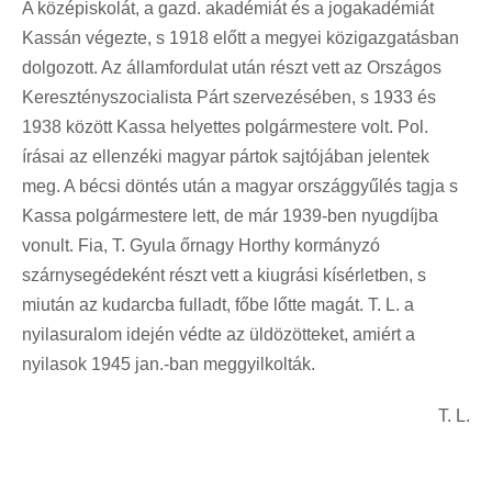
A középiskolát, a gazd. akadémiát és a jogakadémiát
Kassán végezte, s 1918 előtt a megyei közigazgatásban
dolgozott. Az államfordulat után részt vett az Országos
Keresztényszocialista Párt szervezésében, s 1933 és
1938 között Kassa helyettes polgármestere volt. Pol.
írásai az ellenzéki magyar pártok sajtójában jelentek
meg. A bécsi döntés után a magyar országgyűlés tagja s
Kassa polgármestere lett, de már 1939-ben nyugdíjba
vonult. Fia, T. Gyula őrnagy Horthy kormányzó
szárnysegédeként részt vett a kiugrási kísérletben, s
miután az kudarcba fulladt, főbe lőtte magát. T. L. a
nyilasuralom idején védte az üldözötteket, amiért a
nyilasok 1945 jan.-ban meggyilkolták.
T. L.