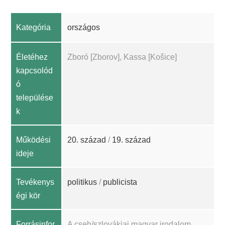
Kategória
országos
Életéhez
Zboró [Zborov], Kassa [Košice]
kapcsolód
ó
települése
k
Működési
20. század
/
19. század
ideje
Tevékenys
politikus
/
publicista
égi kör
Forrásinfor
A cseh/szlovákiai magyar irodalom