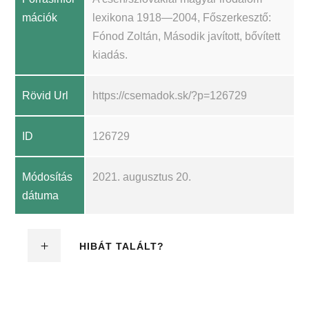
mációk
lexikona 1918—2004, Főszerkesztő:
Fónod Zoltán, Második javított, bővített
kiadás.
Rövid Url
https://csemadok.sk/?p=126729
ID
126729
Módosítás
2021. augusztus 20.
dátuma
HIBÁT TALÁLT?