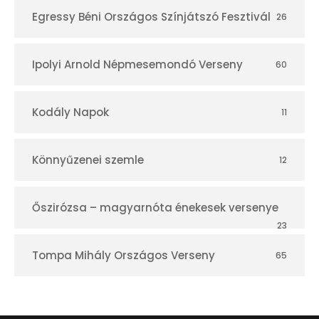
Egressy Béni Országos Színjátszó Fesztivál
26
Ipolyi Arnold Népmesemondó Verseny
60
Kodály Napok
11
Könnyűzenei szemle
12
Őszirózsa – magyarnóta énekesek versenye
23
Tompa Mihály Országos Verseny
65