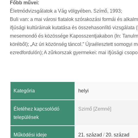
Főbb művei:
Életmódvizsgálatok a Vág völgyében. Szímő, 1993;
Buli van: a mai városi fiatalok szórakozási formái és alkal
ifjúsági kultúráinak kutatása és összehasonlító vizsgálata 
mesemondó és közössége Kaposszentjakabon (In: Tanulmán
köréből); „Az úri közönség táncol.” Újraélesztett somogyi 
ezredfordulón); A zűrkorszak gyermekei: mai ifjúsági csopor
Kategória
helyi
Életéhez kapcsolódó
Szimő [Zemné]
települések
Működési ideje
21. század
/
20. század