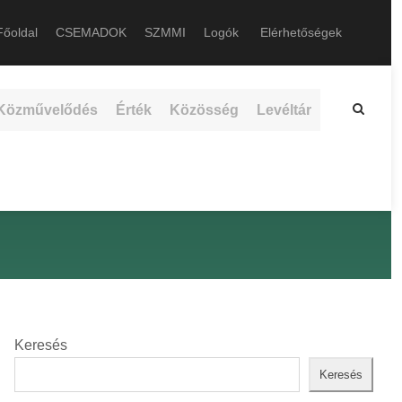
őoldal
CSEMADOK
SZMMI
Logók
Elérhetőségek
Közművelődés
Érték
Közösség
Levéltár
Keresés
Keresés