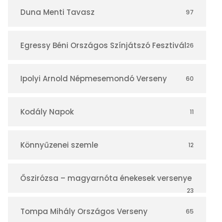
r
Duna Menti Tavasz
97
Egressy Béni Országos Színjátszó Fesztivál
26
Ipolyi Arnold Népmesemondó Verseny
60
Kodály Napok
11
Könnyűzenei szemle
12
Őszirózsa – magyarnóta énekesek versenye
23
Tompa Mihály Országos Verseny
65