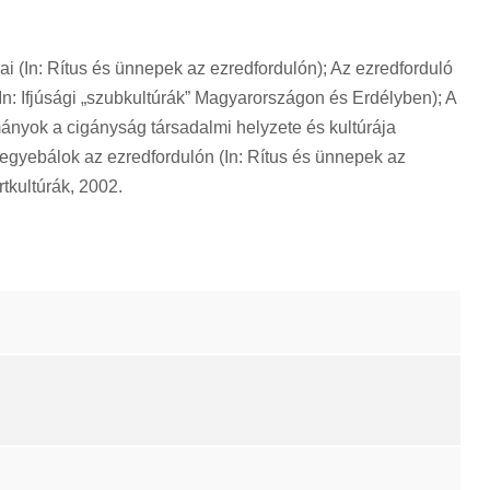
mai (In: Rítus és ünnepek az ezredfordulón); Az ezredforduló
(In: Ifjúsági „szubkultúrák” Magyarországon és Erdélyben); A
yok a cigányság társadalmi helyzete és kultúrája
megyebálok az ezredfordulón (In: Rítus és ünnepek az
tkultúrák, 2002.