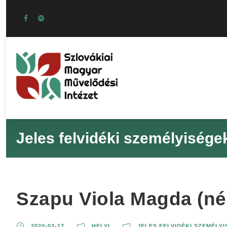
Jeles felvidéki személyisége
Szapu Viola Magda (né
2020-02-17
HELYI
JELES FELVIDÉKI SZEMÉLY