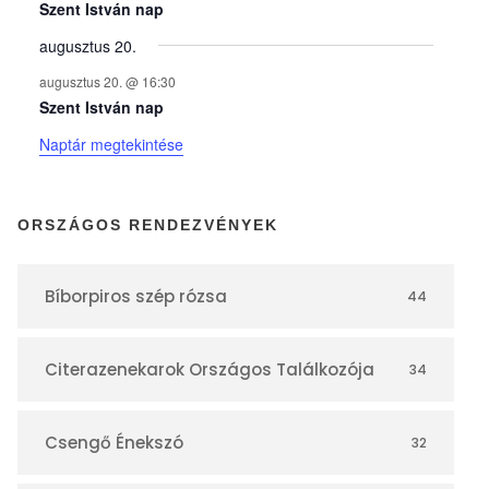
y
Szent István nap
augusztus 20.
e
augusztus 20. @ 16:30
Szent István nap
k
Naptár megtekintése
n
ORSZÁGOS RENDEZVÉNYEK
a
Bíborpiros szép rózsa
44
p
Citerazenekarok Országos Találkozója
34
t
á
Csengő Énekszó
32