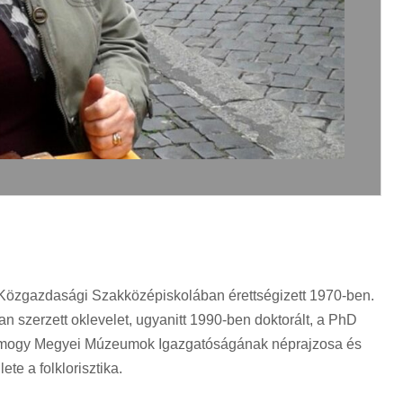
i Közgazdasági Szakközépiskolában érettségizett 1970-ben.
szerzett oklevelet, ugyanitt 1990-ben doktorált, a PhD
 Somogy Megyei Múzeumok Igazgatóságának néprajzosa és
te a folklorisztika.