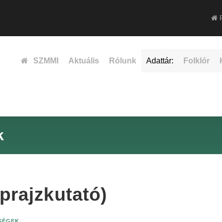
F
SZMMI
Aktuális
Rólunk
Adattár:
Folklór
k
prajzkutató)
ISÉGEK