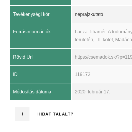
Tevékenységi kör
néprajzkutató
Forrásinformációk
Lacza Tihamér: A tudomány
területén, I-II. kötet, Madá
Rövid Url
https://csemadok.sk/?p=11
ID
119172
Módosítás dátuma
2020. február 17.
HIBÁT TALÁLT?