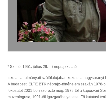
* Szímő, 1951. július 29. – / néprajzkutató
Iskolai tanulmányait szülőfalujában kezdte, a nagysurány
A budapesti ELTE BTK néprajz–történelem szakán 1978-ban 
fokozatot 2001-ben szerezte meg. 1978-tól a kaposvári
muzeológusa, 1991-től igazgatóhelyettese. Fő kutatási terüle