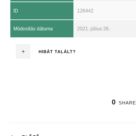
ID
126442
Módosítás dátuma
2021. július 26.
HIBÁT TALÁLT?
0
SHARE