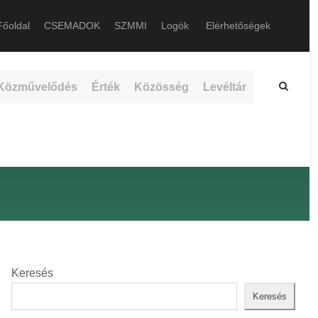
őoldal
CSEMADOK
SZMMI
Logók
Elérhetőségek
Közművelődés
Érték
Közösség
Levéltár
Keresés
Keresés