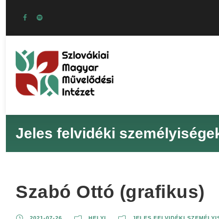
Jeles felvidéki személyisége
Szabó Ottó (grafikus)
2021-07-26
HELYI
JELES FELVIDÉKI SZEMÉLY