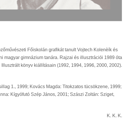
zőművészeti Főiskolán grafikát tanult Vojtech Kolenèík és
ni magyar gimnázium tanára. Rajzai és illusztrációi 1989 óta
llusztrált könyv kiállításain (1992, 1994, 1996, 2000, 2002).
csillag 1., 1999; Kovács Magda: Titokzatos tücsökzene, 1999;
 Anna: Kígyófutó Szép János, 2001; Szászi Zoltán: Sziget,
K. K. K.