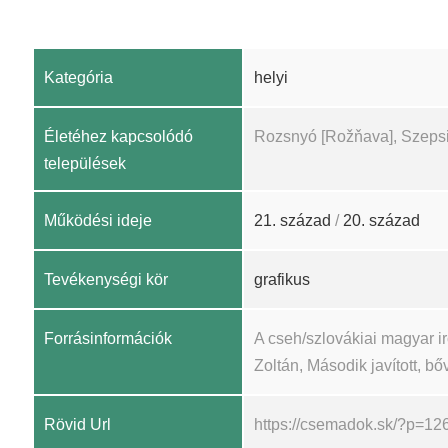
Kategória
helyi
Életéhez kapcsolódó
Rozsnyó [Rožňava], Szepsi
települések
Működési ideje
21. század
/
20. század
Tevékenységi kör
grafikus
Forrásinformációk
A cseh/szlovákiai magyar 
Zoltán, Második javított, bőv
Rövid Url
https://csemadok.sk/?p=12