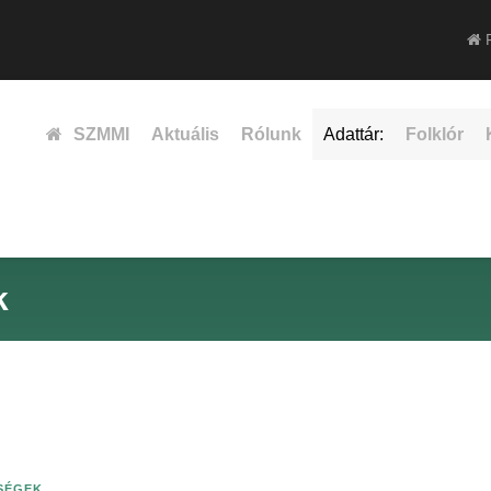
F
SZMMI
Aktuális
Rólunk
Adattár:
Folklór
k
ISÉGEK