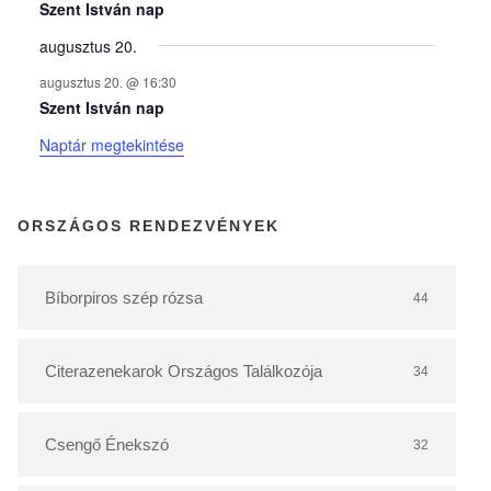
y
Szent István nap
augusztus 20.
e
augusztus 20. @ 16:30
Szent István nap
k
Naptár megtekintése
n
ORSZÁGOS RENDEZVÉNYEK
a
Bíborpiros szép rózsa
44
p
Citerazenekarok Országos Találkozója
34
t
á
Csengő Énekszó
32