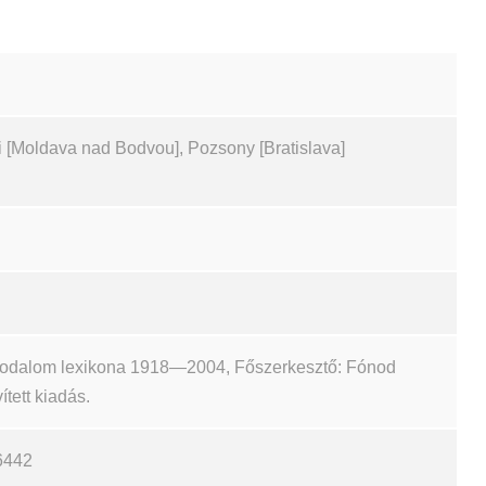
 [Moldava nad Bodvou], Pozsony [Bratislava]
irodalom lexikona 1918—2004, Főszerkesztő: Fónod
ített kiadás.
6442