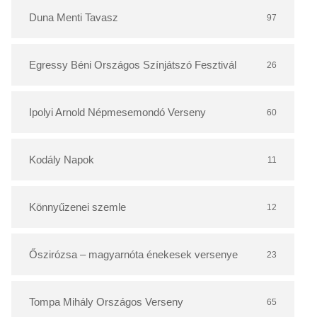
r
Duna Menti Tavasz
97
Egressy Béni Országos Színjátszó Fesztivál
26
Ipolyi Arnold Népmesemondó Verseny
60
Kodály Napok
11
Könnyűzenei szemle
12
Őszirózsa – magyarnóta énekesek versenye
23
Tompa Mihály Országos Verseny
65