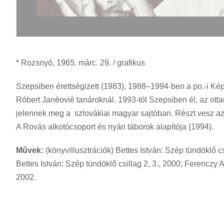
* Rozsnyó, 1965. márc. 29. / grafikus
Szepsiben érettségizett (1983), 1988–1994-ben a po.-i Kép
Róbert Janèoviè tanároknál. 1993-tól Szepsiben él, az otta
jelennek meg a szlovákiai magyar sajtóban. Részt vesz az I
A Rovás alkotócsoport és nyári táborok alapítója (1994).
Művek:
(könyvillusztrációk) Bettes István: Szép tündöklő 
Bettes István: Szép tündöklő csillag 2, 3., 2000; Ferenczy
2002.