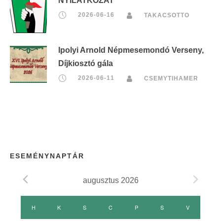
NYILATKOZAT
2026-06-16
TAKACSOTTO
Ipolyi Arnold Népmesemondó Verseny,
Díjkiosztó gála
2026-06-11
CSEMYTIHAMER
ESEMÉNYNAPTÁR
augusztus 2026
E
H
HÉTFŐ
K
KEDD
S
SZERDA
C
CSÜTÖRTÖK
P
PÉNTEK
S
SZOMBAT
V
VASÁRNAP