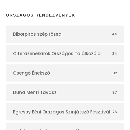
a
p
ORSZÁGOS RENDEZVÉNYEK
t
Bíborpiros szép rózsa
44
á
r
Citerazenekarok Országos Találkozója
34
Csengő Énekszó
32
Duna Menti Tavasz
97
Egressy Béni Országos Színjátszó Fesztivál
26