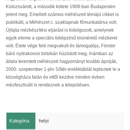
Kolozsvárott, a második kötete 1908-ban Budapesten
jelent meg. Emellett számos méhészeti témájú cikket is
publikált, a Méhészet c. szaklapnak főmunkatársa volt.
Újfajta mézkészítési eljárást is kidolgozott, amelynek
egyik eleme a speciális kiképzésű kisméretű mézkeret
volt. Élete vége felé megvakult és támogatója, Förster
báró nyitrakorosi birtokán húzódott meg. Inámban az
általa teremtett méhészeti hagyományt tovább ápolják,
2000. szeptember 1-jén Sőtér-emléktáblát lepleztek le a
községháza falán és ettől kezdve minden évben
mézfesztivált is rendeznek a településen.
Kategória
helyi