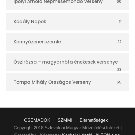
Ipolyi Arnold Népmesemondó Verseny
60
Kodály Napok
11
Könnyűzenei szemle
12
Őszirózsa – magyarnóta énekesek versenye
23
Tompa Mihály Országos Verseny
65
CSEMADOK
|
SZMMI
|
Elérhetőségek
Copyright 2018 Szlovákiai Magyar Művelődési Intézet |