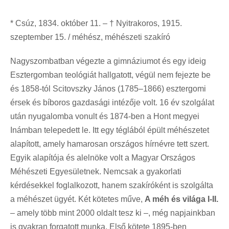
* Csúz, 1834. október 11. – † Nyitrakoros, 1915.
szeptember 15. / méhész, méhészeti szakíró
Nagyszombatban végezte a gimnáziumot és egy ideig
Esztergomban teológiát hallgatott, végül nem fejezte be
és 1858-tól Scitovszky János (1785–1866) esztergomi
érsek és bíboros gazdasági intézője volt. 16 év szolgálat
után nyugalomba vonult és 1874-ben a Hont megyei
Inámban telepedett le. Itt egy téglából épült méhészetet
alapított, amely hamarosan országos hírnévre tett szert.
Egyik alapítója és alelnöke volt a Magyar Országos
Méhészeti Egyesületnek. Nemcsak a gyakorlati
kérdésekkel foglalkozott, hanem szakíróként is szolgálta
a méhészet ügyét. Két kötetes műve,
A méh és világa I-II.
– amely több mint 2000 oldalt tesz ki –, még napjainkban
is gyakran forgatott munka. Első kötete 1895-ben