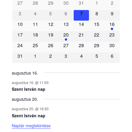
s
27
28
29
30
31
1
2
3
4
5
6
7
8
9
e
10
11
12
13
14
15
16
m
17
18
19
20
21
22
23
é
24
25
26
27
28
29
30
31
1
2
3
4
5
6
n
y
augusztus 16.
augusztus 16. @ 11:00
e
Szent István nap
augusztus 20.
k
augusztus 20. @ 16:30
n
Szent István nap
Naptár megtekintése