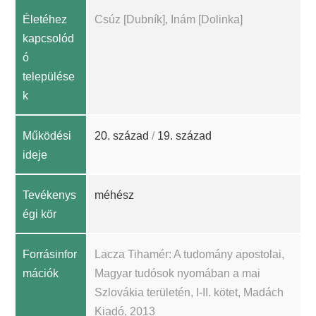
Életéhez
Csúz [Dubník], Inám [Dolinka]
kapcsolód
ó
települése
k
Működési
20. század
/
19. század
ideje
Tevékenys
méhész
égi kör
Forrásinfor
Lacza Tihamér: A tudomány apostolai,
mációk
Magyar tudósok nyomában a mai
Szlovákia területén, I-II. kötet, Madách
Kiadó, 2013