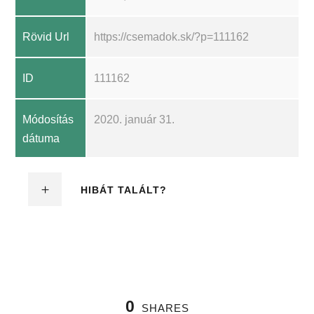
Rövid Url
https://csemadok.sk/?p=111162
ID
111162
Módosítás
2020. január 31.
dátuma
HIBÁT TALÁLT?
0
SHARES