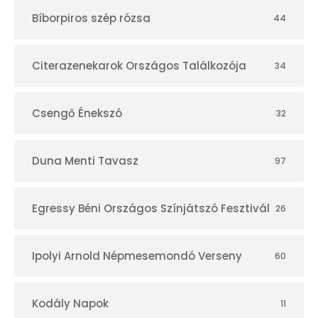
t
Bíborpiros szép rózsa
44
á
r
Citerazenekarok Országos Találkozója
34
Csengő Énekszó
32
Duna Menti Tavasz
97
Egressy Béni Országos Színjátszó Fesztivál
26
Ipolyi Arnold Népmesemondó Verseny
60
Kodály Napok
11