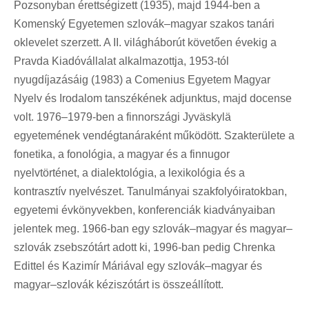
Pozsonyban érettségizett (1935), majd 1944-ben a
Komenský Egyetemen szlovák–magyar szakos tanári
oklevelet szerzett. A II. világháborút követően évekig a
Pravda Kiadóvállalat alkalmazottja, 1953-tól
nyugdíjazásáig (1983) a Comenius Egyetem Magyar
Nyelv és Irodalom tanszékének adjunktus, majd docense
volt. 1976–1979-ben a finnországi Jyväskylä
egyetemének vendégtanáraként működött. Szakterülete a
fonetika, a fonológia, a magyar és a finnugor
nyelvtörténet, a dialektológia, a lexikológia és a
kontrasztív nyelvészet. Tanulmányai szakfolyóiratokban,
egyetemi évkönyvekben, konferenciák kiadványaiban
jelentek meg. 1966-ban egy szlovák–magyar és magyar–
szlovák zsebszótárt adott ki, 1996-ban pedig Chrenka
Edittel és Kazimír Máriával egy szlovák–magyar és
magyar–szlovák kéziszótárt is összeállított.