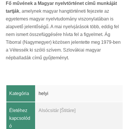
Fő művének a Magyar nyelvtörténet című munkáját
tartják
, amelynek magyar hangtörténeti fejezete az
egyetemes magyar nyelvtudomány viszonylatában is
alapvető jelentőségű. A mai nyelvjárások több, eddig fel
nem ismert összefüggésére hívta fel a figyelmet. Ág
Tiborral (Nagymegyer) közösen jelentette meg 1979-ben
a Vétessék ki szóló szívem. Szlovákiai magyar
népballadák című gyűjteményt.
Kategória
helyi
Életéhez
Alsócsitár [Štitáre]
kapcsolód
ó