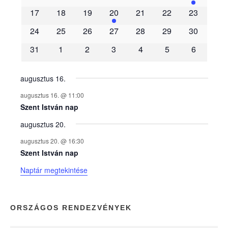
m
17
18
19
20
21
22
23
é
24
25
26
27
28
29
30
31
1
2
3
4
5
6
n
y
augusztus 16.
augusztus 16. @ 11:00
e
Szent István nap
augusztus 20.
k
augusztus 20. @ 16:30
n
Szent István nap
Naptár megtekintése
a
p
ORSZÁGOS RENDEZVÉNYEK