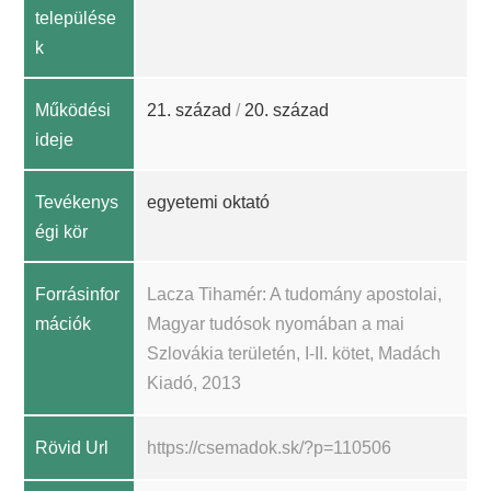
települése
k
Működési
21. század
/
20. század
ideje
Tevékenys
egyetemi oktató
égi kör
Forrásinfor
Lacza Tihamér: A tudomány apostolai,
mációk
Magyar tudósok nyomában a mai
Szlovákia területén, I-II. kötet, Madách
Kiadó, 2013
Rövid Url
https://csemadok.sk/?p=110506