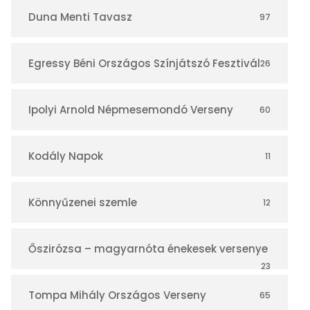
r
Duna Menti Tavasz
97
Egressy Béni Országos Színjátszó Fesztivál
26
Ipolyi Arnold Népmesemondó Verseny
60
Kodály Napok
11
Könnyűzenei szemle
12
Őszirózsa – magyarnóta énekesek versenye
23
Tompa Mihály Országos Verseny
65