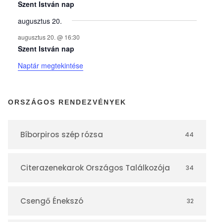
y
Szent István nap
augusztus 20.
e
augusztus 20. @ 16:30
Szent István nap
k
Naptár megtekintése
n
ORSZÁGOS RENDEZVÉNYEK
a
Bíborpiros szép rózsa
44
p
Citerazenekarok Országos Találkozója
34
t
á
Csengő Énekszó
32