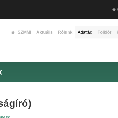
F
SZMMI
Aktuális
Rólunk
Adattár:
Folklór
k
ságíró)
ISÉGEK