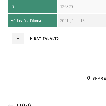
ID
126320
Módosítás dátuma
2021. július 13.
HIBÁT TALÁLT?
0
SHARE
ELŐZŐ