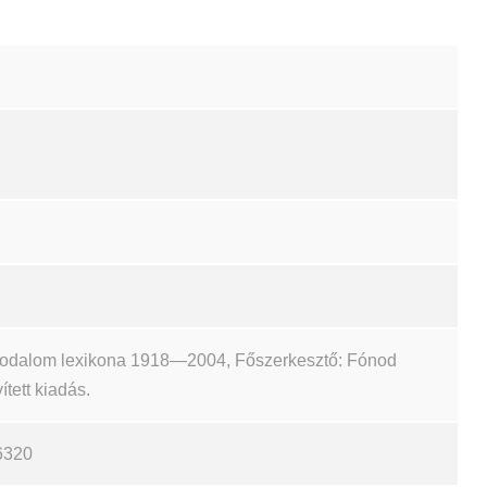
irodalom lexikona 1918—2004, Főszerkesztő: Fónod
ített kiadás.
6320