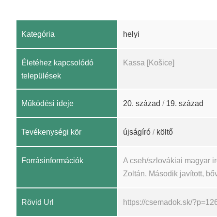
Kategória
helyi
Életéhez kapcsolódó
Kassa [Košice]
települések
Működési ideje
20. század
/
19. század
Tevékenységi kör
újságíró
/
költő
Forrásinformációk
A cseh/szlovákiai magyar 
Zoltán, Második javított, bőv
Rövid Url
https://csemadok.sk/?p=12