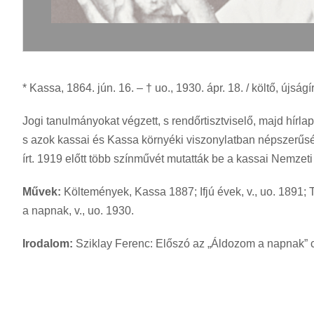
* Kassa, 1864. jún. 16. – † uo., 1930. ápr. 18. / költő, újságí
Jogi tanulmányokat végzett, s rendőrtisztviselő, majd hírlap
s azok kassai és Kassa környéki viszonylatban népszerűsége
írt. 1919 előtt több színművét mutatták be a kassai Nemzet
Művek:
Költemények, Kassa 1887; Ifjú évek, v., uo. 1891; T
a napnak, v., uo. 1930.
Irodalom:
Sziklay Ferenc: Előszó az „Áldozom a napnak” c