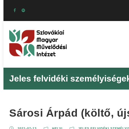
Jeles felvidéki személyisége
Sárosi Árpád (költő, új
2021-07-13
HELYI
JELES FELVIDÉKI SZEMÉLY