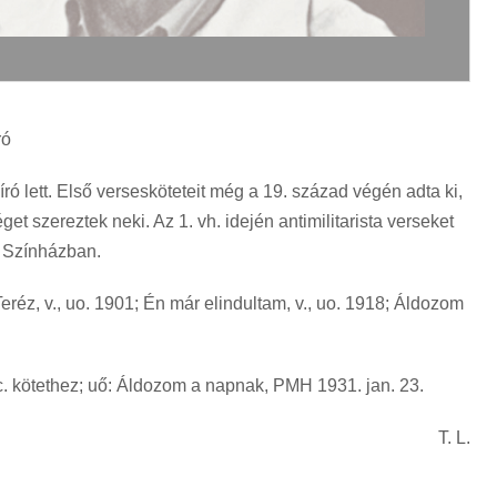
ró
író lett. Első versesköteteit még a 19. század végén adta ki,
t szereztek neki. Az 1. vh. idején antimilitarista verseket
i Színházban.
eréz, v., uo. 1901; Én már elindultam, v., uo. 1918; Áldozom
. kötethez; uő: Áldozom a napnak, PMH 1931. jan. 23.
T. L.