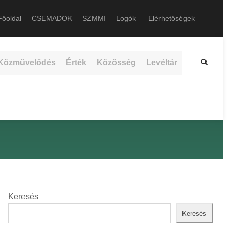
őoldal
CSEMADOK
SZMMI
Logók
Elérhetőségek
Közművelődés
Érték
Közösség
Levéltár
Keresés
Keresés